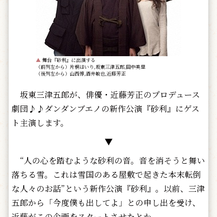
▲
舞台『砂利』に出演する
（前列左から）片桐はいり,坂東三津五郎,田中美里
（後列左から）山西惇,酒井敏也,近藤芳正
坂東三津五郎が、俳優・近藤芳正のプロデュース
劇団♪♪ダンダンブエノの新作公演『砂利』にゲス
ト主演します。
▼
“人の心を踏むような砂利の音。音を消そうと舞い
落ちる雪。これは雪国のある屋敷で起きた本末転倒
な人々のお話”という新作公演『砂利』。以前、三津
五郎から「今度僕も出してよ」との申し出を受け、
近藤がこの企画をスタートさせたとか。