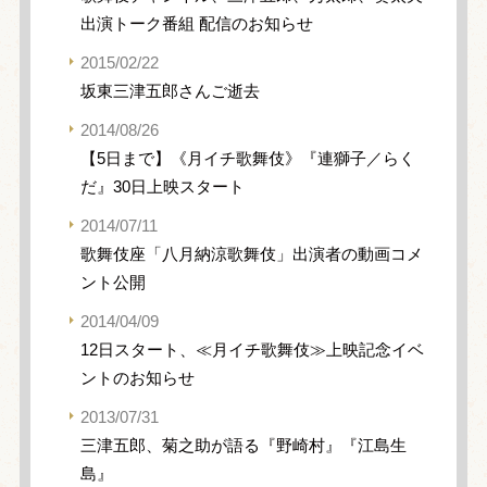
出演トーク番組 配信のお知らせ
2015/02/22
坂東三津五郎さんご逝去
2014/08/26
【5日まで】《月イチ歌舞伎》『連獅子／らく
だ』30日上映スタート
2014/07/11
歌舞伎座「八月納涼歌舞伎」出演者の動画コメ
ント公開
2014/04/09
12日スタート、≪月イチ歌舞伎≫上映記念イベ
ントのお知らせ
2013/07/31
三津五郎、菊之助が語る『野崎村』『江島生
島』