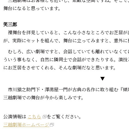
三越劇場はお客様とも近いし、素敵な空間ですね。そこで
舞台になると思っています。
笑三郎―――
裸舞台を拝見していると、こんな小さなところでお芝居が
が、実際にセットを組んで、舞台に立ってみますと、意外に
むしろ、広い劇場ですと、会話していても離れていなくて
ういう事もなく、自然に隣同士で会話ができたりする。演技
にお芝居をさせてくれる、そんな劇場だなと思います。
▼
市川猿之助門下・澤瀉屋一門が古典の名作に取り組む『傾城
三越劇場での舞台が今から楽しみです。
公演情報は
こちら
をご覧ください。
三越劇場ホームページ