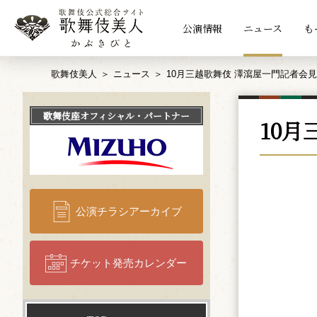
公演情報
ニュース
も
歌舞伎美人
ニュース
10月三越歌舞伎 澤瀉屋一門記者会見
歌舞伎座
オフィシャル・パートナー
10
公演チラシアーカイブ
チケット発売カレンダー