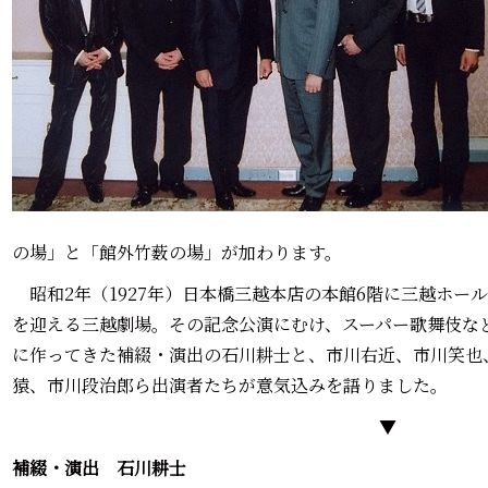
の場」と「館外竹薮の場」が加わります。
昭和2年（1927年）日本橋三越本店の本館6階に三越ホー
を迎える三越劇場。その記念公演にむけ、スーパー歌舞伎な
に作ってきた補綴・演出の石川耕士と、市川右近、市川笑也
猿、市川段治郎ら出演者たちが意気込みを語りました。
▼
補綴・演出 石川耕士―――