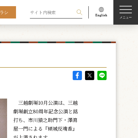
ラシ
メニュー
三越劇場10月公演は、三越
劇場創立80周年記念公演と銘
打ち、市川猿之助門下・澤瀉
屋一門による『傾城反魂香』
が上演されます。