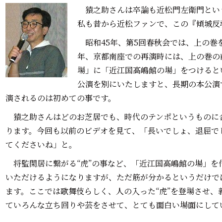
猿之助さんは卒論も近松門左衛門とい
私も昔から近松ファンで、この『傾城反
昭和45年、第5回春秋会では、上の巻
年、京都南座での再演時には、上の巻の
場」に「近江国高嶋館の場」をつけると
公演を別にいたしますと、長期の本公演
演されるのは初めての事です。
猿之助さんはどのお芝居でも、時代のテンポというものに
ります。今回も以前のビデオを見て、「長いでしょ、退屈で
てくださいね」と。
将監閑居に繋がる“虎”の事など、「近江国高嶋館の場」を
いただけるようになりますが、ただ筋が分かるというだけで
ます。ここでは歌舞伎らしく、人の入った“虎”を登場させ、
ていろんな立ち回りや芸をさせて、とても面白い場面にして