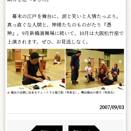
幕末の江戸を舞台に、涙と笑いと人情たっぷり。
真っ直ぐな人間と、神様たちのものがたり『憑
神』。9月新橋演舞場に続いて、10月は大阪松竹座で
上演されます。ぜひ、お見逃しなく。
▲
稽古の合間に台本をチェックする橋之助（写真左）。舞台稽古の様子（写真右）
2007/09/03