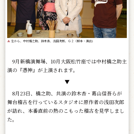
▲
左から、中村橋之助、鈴木杏、浅田次郎、Ｇ２（脚本・演出)
9月新橋演舞場、10月大阪松竹座では中村橋之助主
演の『憑神』が上演されます。
▼
8月23日、橋之助、共演の鈴木杏・葛山信吾らが
舞台稽古を行っているスタジオに原作者の浅田次郎
が訪れ、本番直前の熱のこもった稽古を見学しまし
た。