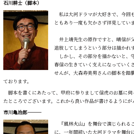
石川耕士（脚本）
私は大河ドラマが大好きで、今回も
ともあり一度も欠かさず拝見してい
井上靖先生の原作ですと、晴信が父
追放してしまうという部分は描かれ
しかし、その部分を描かないと、守
春信の生きていく支えになっていく
せんが、大森寿美男さんの脚本を踏
ております。
脚本を書くにあたって、甲府に参りまして信虎のお墓に伺
たところでございます。これから良い作品が書けるようにが
市川亀治郎―――
『風林火山』を舞台で演じられるこ
に、一年間続いた大河ドラマを舞台