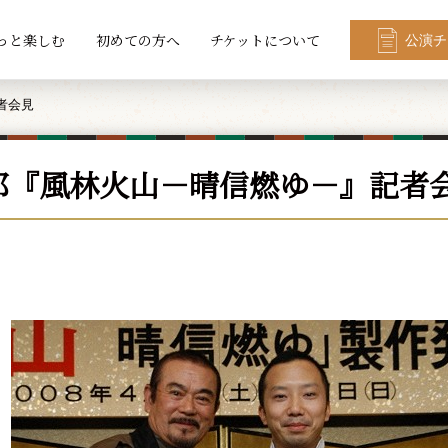
っと楽しむ
初めての方へ
チケットについて
公演チ
者会見
郎『風林火山－晴信燃ゆ－』記者