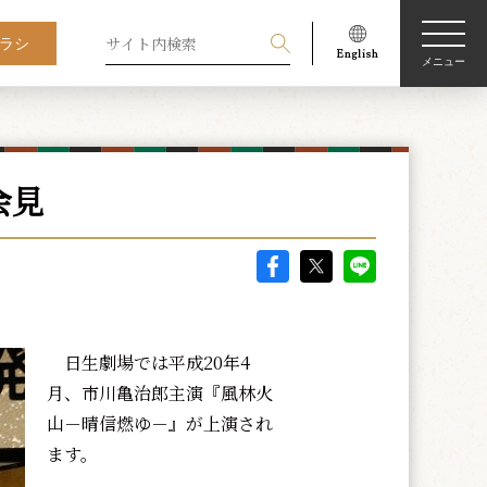
ラシ
メニュー
会見
日生劇場では平成20年4
月、市川亀治郎主演『風林火
山－晴信燃ゆ－』が上演され
ます。