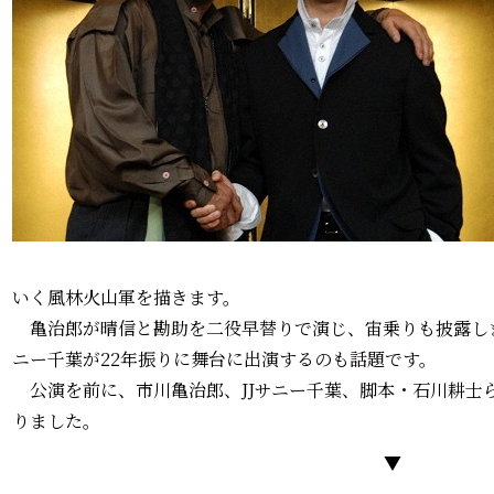
いく風林火山軍を描きます。
亀治郎が晴信と勘助を二役早替りで演じ、宙乗りも披露しま
ニー千葉が22年振りに舞台に出演するのも話題です。
公演を前に、市川亀治郎、JJサニー千葉、脚本・石川耕士
りました。
▼