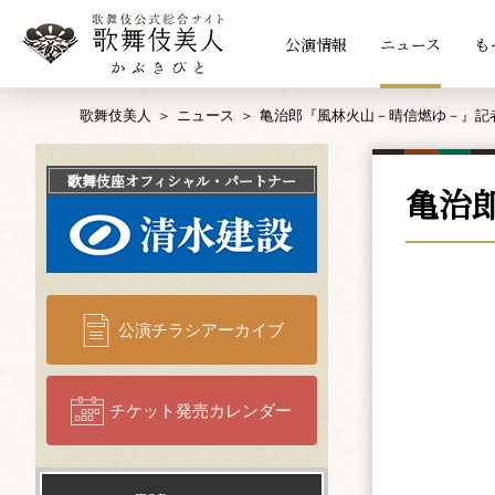
公演情報
ニュース
も
歌舞伎美人
ニュース
亀治郎『風林火山－晴信燃ゆ－』記
歌舞伎座
オフィシャル・パートナー
亀治
公演チラシアーカイブ
チケット発売カレンダー