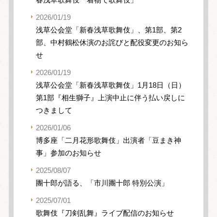
2026/01/19
浅草公会堂「新春浅草歌舞伎」、第1部、第2
部、中村鶴松休演のお詫びと配役変更のお知ら
せ
2026/01/19
浅草公会堂「新春浅草歌舞伎」1月18日（日）
第1部『相生獅子』上演中止に伴う払い戻しに
つきまして
2026/01/06
博多座「二月花形歌舞伎」出演者「豆まき神
事」参加のお知らせ
2025/08/07
團十郎が語る、「市川團十郎 特別公演」
2025/07/01
歌舞伎『刀剣乱舞』ライブ配信のお知らせ