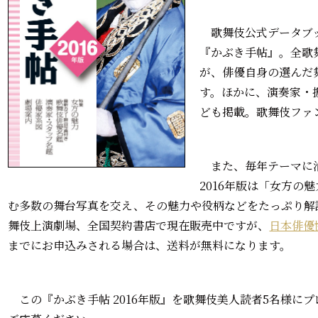
歌舞伎公式データブッ
『かぶき手帖』。全歌
が、俳優自身の選んだ
す。ほかに、演奏家・
ども掲載。歌舞伎ファ
また、毎年テーマに沿
2016年版は「女方の
む多数の舞台写真を交え、その魅力や役柄などをたっぷり解
舞伎上演劇場、全国契約書店で現在販売中ですが、
日本俳優
までにお申込みされる場合は、送料が無料になります。
この『かぶき手帖 2016年版』を歌舞伎美人読者5名様に