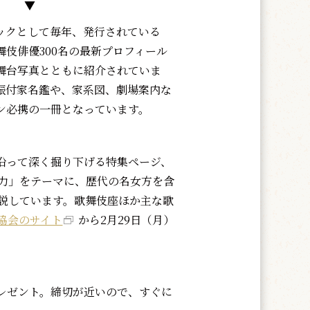
▼
クとして毎年、発行されている
舞伎俳優300名の最新プロフィール
舞台写真とともに紹介されていま
振付家名鑑や、家系図、劇場案内な
ン必携の一冊となっています。
って深く掘り下げる特集ページ、
魅力」をテーマに、歴代の名女方を含
説しています。歌舞伎座ほか主な歌
協会のサイト
から2月29日（月）
プレゼント。締切が近いので、すぐに