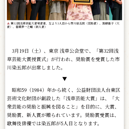
▲
第32回浅草芸能大賞受賞者、左より3人目から市川染五郎（奨励賞）、黒柳徹子（大
賞）、春風亭一之輔（新人賞）
3月19日（土）、東京 浅草公会堂で、「第32回浅
草芸能大賞授賞式」が行われ、奨励賞を受賞した市
川染五郎が出席しました。
▼
昭和59（1984）年から続く、公益財団法人台東区
芸術文化財団が創設した「浅草芸能大賞」は、「大
衆芸能の奨励と振興を図ること」を目的に、大賞、
奨励賞、新人賞が贈られています。奨励賞受賞は、
歌舞伎俳優では染五郎が5人目となります。