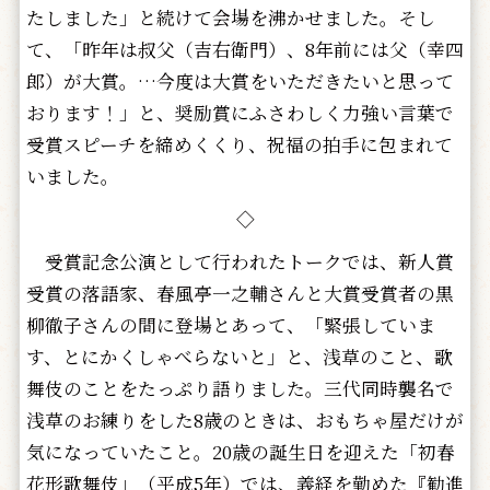
たしました」と続けて会場を沸かせました。そし
て、「昨年は叔父（吉右衛門）、8年前には父（幸四
郎）が大賞。…今度は大賞をいただきたいと思って
おります！」と、奨励賞にふさわしく力強い言葉で
受賞スピーチを締めくくり、祝福の拍手に包まれて
いました。
◇
受賞記念公演として行われたトークでは、新人賞
受賞の落語家、春風亭一之輔さんと大賞受賞者の黒
柳徹子さんの間に登場とあって、「緊張していま
す、とにかくしゃべらないと」と、浅草のこと、歌
舞伎のことをたっぷり語りました。三代同時襲名で
浅草のお練りをした8歳のときは、おもちゃ屋だけが
気になっていたこと。20歳の誕生日を迎えた「初春
花形歌舞伎」（平成5年）では、義経を勤めた『勧進