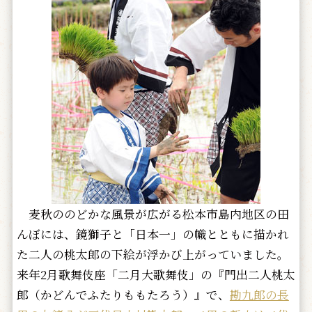
麦秋ののどかな風景が広がる松本市島内地区の田
んぼには、鏡獅子と「日本一」の幟とともに描かれ
た二人の桃太郎の下絵が浮かび上がっていました。
来年2月歌舞伎座「二月大歌舞伎」の『門出二人桃太
郎（かどんでふたりももたろう）』で、
勘九郎の長