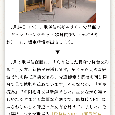
7月14日（木）、歌舞伎座ギャラリーで開催の
「ギャラリーレクチャー 歌舞伎夜話（かぶきや
わ）」に、坂東新悟が出演します。
▼
7月の歌舞伎夜話に、すらりとした長身で舞台を彩
る若手女方、
新悟が登場します。早くから大きな舞
台で役を得て経験を積み、
先輩俳優の演技を同じ舞
台で見て勉強を重ねています。
そんななか、『阿弖
流為』での阿毛斗役は新鮮でした。
巫女ながら凛々
しいたたずまいと華麗な立廻りで、
歌舞伎NEXTに
ふさわしいひと味違った女方を見せていました。
そ
の姿は、シネマ歌舞伎
「歌舞伎NEXT『阿弖流為