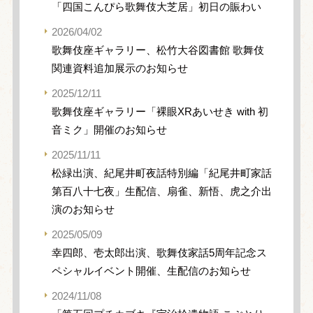
「四国こんぴら歌舞伎大芝居」初日の賑わい
2026/04/02
歌舞伎座ギャラリー、松竹大谷図書館 歌舞伎
関連資料追加展示のお知らせ
2025/12/11
歌舞伎座ギャラリー「裸眼XRあいせき with 初
音ミク」開催のお知らせ
2025/11/11
松緑出演、紀尾井町夜話特別編「紀尾井町家話
第百八十七夜」生配信、扇雀、新悟、虎之介出
演のお知らせ
2025/05/09
幸四郎、壱太郎出演、歌舞伎家話5周年記念ス
ペシャルイベント開催、生配信のお知らせ
2024/11/08