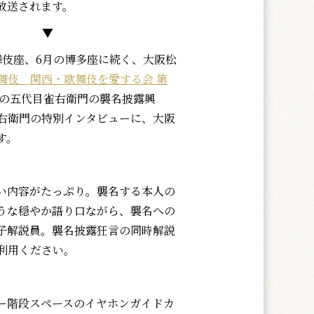
放送されます。
▼
伎座、6月の博多座に続く、大阪松
舞伎 関西・歌舞伎を愛する会 第
の五代目雀右衛門の襲名披露興
右衛門の特別インタビューに、大阪
す。
い内容がたっぷり。襲名する本人の
うな穏やか語り口ながら、襲名への
子解説員。襲名披露狂言の同時解説
利用ください。
ー階段スペースのイヤホンガイドカ