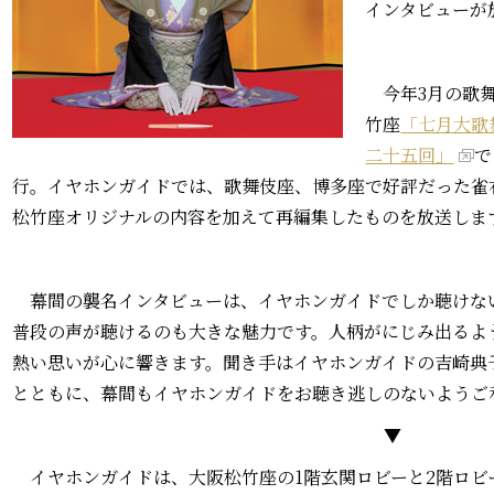
インタビューが
今年3月の歌舞
竹座
「七月大歌
二十五回」
で
行。イヤホンガイドでは、歌舞伎座、博多座で好評だった雀
松竹座オリジナルの内容を加えて再編集したものを放送しま
幕間の襲名インタビューは、イヤホンガイドでしか聴けな
普段の声が聴けるのも大きな魅力です。人柄がにじみ出るよ
熱い思いが心に響きます。聞き手はイヤホンガイドの吉崎典
とともに、幕間もイヤホンガイドをお聴き逃しのないようご
▼
イヤホンガイドは、大阪松竹座の1階玄関ロビーと2階ロビ