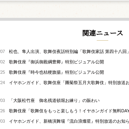
関連ニュース
/07
松也、隼人出演、歌舞伎夜話特別編「歌舞伎家話 第四十八回
/02
歌舞伎座『御浜御殿綱豊卿』特別ビジュアル公開
/25
歌舞伎座『時今也桔梗旗揚』特別ビジュアル公開
/24
イヤホンガイド、歌舞伎座「團菊祭五月大歌舞伎」特別放送
/03
「大阪松竹座 御名残道頓堀お練り」の賑わい
/26
歌舞伎座「歌舞伎をもっと楽しもう！イヤホンガイド無料DA
/03
イヤホンガイド、新橋演舞場『流白浪燦星』特別放送のお知