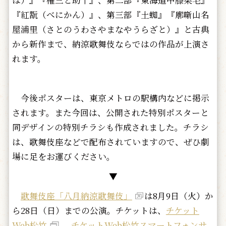
ば）』『権三と助十』、第二部『東海道中膝栗毛』
『紅翫（べにかん）』、第三部『土蜘』『廓噺山名
屋浦里（さとのうわさやまなやうらざと）』と古典
から新作まで、納涼歌舞伎ならではの作品が上演さ
れます。
今後ポスターは、東京メトロの駅構内などに掲示
されます。また今回は、公開された特別ポスターと
同デザインの特別チラシも作成されました。チラシ
は、歌舞伎座などで配布されていますので、ぜひ劇
場に足をお運びください。
▼
歌舞伎座「八月納涼歌舞伎」
は8月9日（火）か
ら28日（日）までの公演。チケットは、
チケット
Web松竹
、
チケットWeb松竹スマートフォンサ