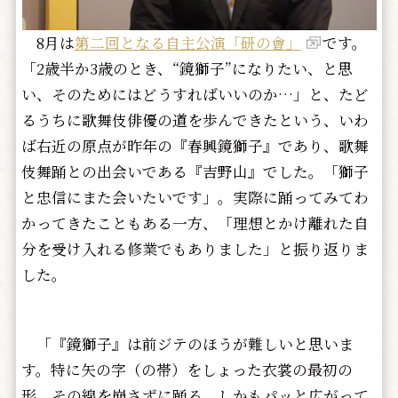
8月は
第二回となる自主公演「研の會」
です。
「2歳半か3歳のとき、“鏡獅子”になりたい、と思
い、そのためにはどうすればいいのか…」と、たど
るうちに歌舞伎俳優の道を歩んできたという、いわ
ば右近の原点が昨年の『春興鏡獅子』であり、歌舞
伎舞踊との出会いである『吉野山』でした。「獅子
と忠信にまた会いたいです」。実際に踊ってみてわ
かってきたこともある一方、「理想とかけ離れた自
分を受け入れる修業でもありました」と振り返りま
した。
「『鏡獅子』は前ジテのほうが難しいと思いま
す。特に矢の字（の帯）をしょった衣裳の最初の
形、その線を崩さずに踊る、しかもパッと広がって