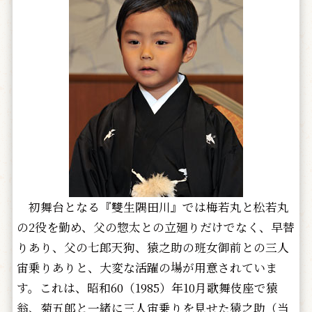
初舞台となる『雙生隅田川』では梅若丸と松若丸
の2役を勤め、父の惣太との立廻りだけでなく、早替
りあり、父の七郎天狗、猿之助の班女御前との三人
宙乗りありと、大変な活躍の場が用意されていま
す。これは、昭和60（1985）年10月歌舞伎座で猿
翁、菊五郎と一緒に三人宙乗りを見せた猿之助（当