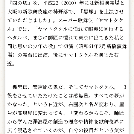
『四の切』を、平成22（2010）年には新橋演舞場と
大阪の新歌舞伎座の柿葺落で、『黒塚』を上演させ
ていただきました」。スーパー歌舞伎『ヤマトタケ
ル』では、「ヤマトタケルに憧れて蝦夷に同行する
ヘタルベ、まさに師匠に憧れて東京に出てきた私と
同じ思いの少年の役」で初演（昭和61年2月新橋演舞
場）の舞台に出演、後にヤマトタケルを演じた右
近。
狐忠信、安達原の鬼女、そしてヤマトタケル。「3
役をさせていただけたことは感無量。すべての夢が
かなった」という右近が、右團次と名が変わり、屋
号が高嶋屋に変わっても、「変わるからこそ、師匠
から学んだ澤瀉屋の創造の理念や精神を歌舞伎界に
広く浸透させていくのが、自分の役目だという気が