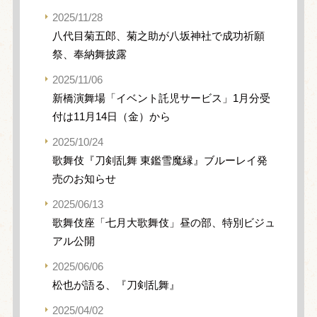
2025/11/28
八代目菊五郎、菊之助が八坂神社で成功祈願
祭、奉納舞披露
2025/11/06
新橋演舞場「イベント託児サービス」1月分受
付は11月14日（金）から
2025/10/24
歌舞伎『刀剣乱舞 東鑑雪魔縁』ブルーレイ発
売のお知らせ
2025/06/13
歌舞伎座「七月大歌舞伎」昼の部、特別ビジュ
アル公開
2025/06/06
松也が語る、『刀剣乱舞』
2025/04/02