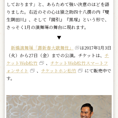
しております」と、あらためて強い決意のほどを語
りました。右近のその心は猿之助四十八撰の内『雙
生隅田川』、そして『錣引』『黒塚』という形で、
さっそく1月の演舞場の舞台に現れます。
▼
新橋演舞場「壽新春大歌舞伎」
は2017年1月3日
（火）から27日（金）までの公演。チケットは、
チ
ケットWeb松竹
、
チケットWeb松竹スマートフ
ォンサイト
、
チケットホン松竹
にて販売中で
す。