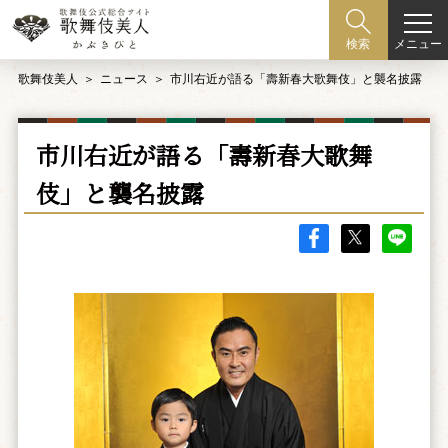
メニュー
検索
歌舞伎美人
ニュース
市川右近が語る「壽新春大歌舞伎」と襲名披露
市川右近が語る「壽新春大歌舞
伎」と襲名披露