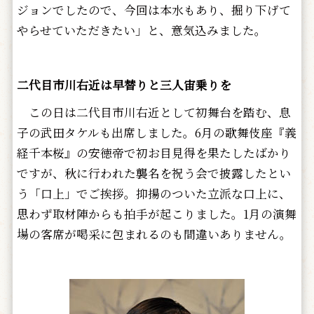
ジョンでしたので、今回は本水もあり、掘り下げて
やらせていただきたい」と、意気込みました。
二代目市川右近は早替りと三人宙乗りを
この日は二代目市川右近として初舞台を踏む、息
子の武田タケルも出席しました。6月の歌舞伎座『義
経千本桜』の安徳帝で初お目見得を果たしたばかり
ですが、秋に行われた襲名を祝う会で披露したとい
う「口上」でご挨拶。抑揚のついた立派な口上に、
思わず取材陣からも拍手が起こりました。1月の演舞
場の客席が喝采に包まれるのも間違いありません。