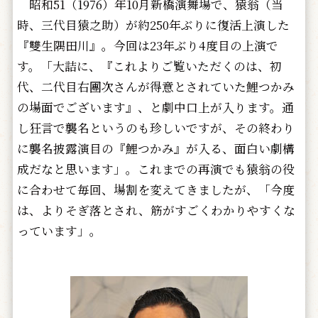
昭和51（1976）年10月新橋演舞場で、猿翁（当
時、三代目猿之助）が約250年ぶりに復活上演した
『雙生隅田川』。今回は23年ぶり4度目の上演で
す。「大詰に、『これよりご覧いただくのは、初
代、二代目右團次さんが得意とされていた鯉つかみ
の場面でございます』、と劇中口上が入ります。通
し狂言で襲名というのも珍しいですが、その終わり
に襲名披露演目の『鯉つかみ』が入る、面白い劇構
成だなと思います」。これまでの再演でも猿翁の役
に合わせて毎回、場割を変えてきましたが、「今度
は、よりそぎ落とされ、筋がすごくわかりやすくな
っています」。