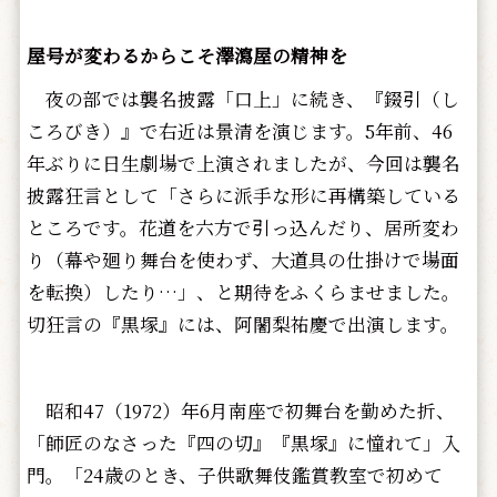
屋号が変わるからこそ澤瀉屋の精神を
夜の部では襲名披露「口上」に続き、『錣引（し
ころびき）』で右近は景清を演じます。5年前、46
年ぶりに日生劇場で上演されましたが、今回は襲名
披露狂言として「さらに派手な形に再構築している
ところです。花道を六方で引っ込んだり、居所変わ
り（幕や廻り舞台を使わず、大道具の仕掛けで場面
を転換）したり…」、と期待をふくらませました。
切狂言の『黒塚』には、阿闍梨祐慶で出演します。
昭和47（1972）年6月南座で初舞台を勤めた折、
「師匠のなさった『四の切』『黒塚』に憧れて」入
門。「24歳のとき、子供歌舞伎鑑賞教室で初めて