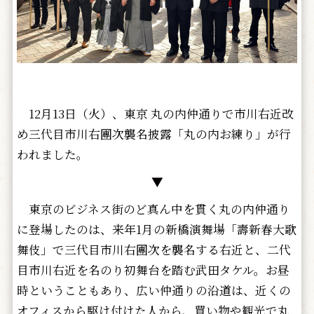
12月13日（火）、東京 丸の内仲通りで市川右近改
め三代目市川右團次襲名披露「丸の内お練り」が行
われました。
▼
東京のビジネス街のど真ん中を貫く丸の内仲通り
に登場したのは、来年1月の新橋演舞場「壽新春大歌
舞伎」で三代目市川右團次を襲名する右近と、二代
目市川右近を名のり初舞台を踏む武田タケル。お昼
時ということもあり、広い仲通りの沿道は、近くの
オフィスから駆け付けた人から、買い物や観光で丸