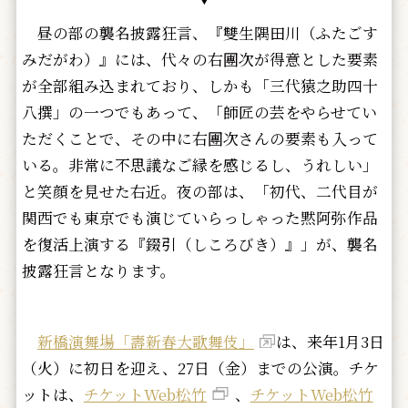
昼の部の襲名披露狂言、『雙生隅田川（ふたごす
みだがわ）』には、代々の右團次が得意とした要素
が全部組み込まれており、しかも「三代猿之助四十
八撰」の一つでもあって、「師匠の芸をやらせてい
ただくことで、その中に右團次さんの要素も入って
いる。非常に不思議なご縁を感じるし、うれしい」
と笑顔を見せた右近。夜の部は、「初代、二代目が
関西でも東京でも演じていらっしゃった黙阿弥作品
を復活上演する『錣引（しころびき）』」が、襲名
披露狂言となります。
新橋演舞場「壽新春大歌舞伎」
は、来年1月3日
（火）に初日を迎え、27日（金）までの公演。チケ
ットは、
チケットWeb松竹
、
チケットWeb松竹