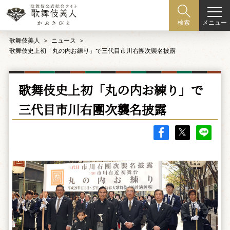
メニュー
検索
歌舞伎美人
ニュース
歌舞伎史上初「丸の内お練り」で三代目市川右團次襲名披露
歌舞伎史上初「丸の内お練り」で
三代目市川右團次襲名披露