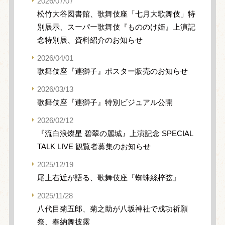
2026/07/07
松竹大谷図書館、歌舞伎座「七月大歌舞伎」特
別展示、スーパー歌舞伎『もののけ姫』上演記
念特別展、資料紹介のお知らせ
2026/04/01
歌舞伎座『連獅子』ポスター販売のお知らせ
2026/03/13
歌舞伎座『連獅子』特別ビジュアル公開
2026/02/12
『流白浪燦星 碧翠の麗城』上演記念 SPECIAL
TALK LIVE 観覧者募集のお知らせ
2025/12/19
尾上右近が語る、歌舞伎座『蜘蛛絲梓弦』
2025/11/28
八代目菊五郎、菊之助が八坂神社で成功祈願
祭、奉納舞披露