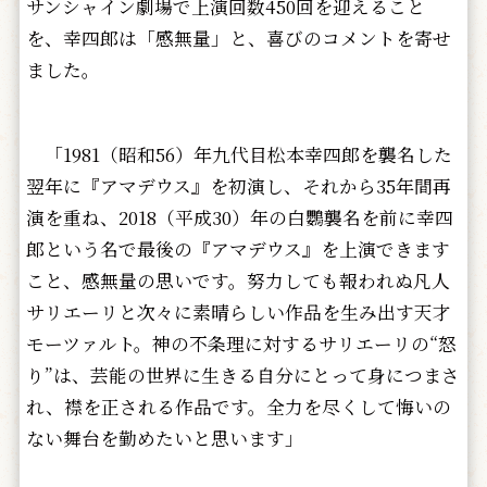
サンシャイン劇場で上演回数450回を迎えること
を、幸四郎は「感無量」と、喜びのコメントを寄せ
ました。
「1981（昭和56）年九代目松本幸四郎を襲名した
翌年に『アマデウス』を初演し、それから35年間再
演を重ね、2018（平成30）年の白鸚襲名を前に幸四
郎という名で最後の『アマデウス』を上演できます
こと、感無量の思いです。努力しても報われぬ凡人
サリエーリと次々に素晴らしい作品を生み出す天才
モーツァルト。神の不条理に対するサリエーリの“怒
り”は、芸能の世界に生きる自分にとって身につまさ
れ、襟を正される作品です。全力を尽くして悔いの
ない舞台を勤めたいと思います」