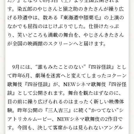
た〉』となって6月3日（土）より全国公開されま
す。染五郎のやじさんと猿之助のきたさんが繰り広
げる珍道中は、数ある『東海道中膝栗毛』の上演の
なかでも屈指のはじけぶりでした。仕掛けたっぷ
り、笑いどころも満載の舞台を、やじさんきたさん
が全国の映画館のスクリーンへと届けます。
9月には、“誰もみたことのない”『四谷怪談』とし
て昨年6月、劇場を迷宮へと変えてしまったコクーン
歌舞伎『四谷怪談』が、NEWシネマ歌舞伎『四谷怪
談』として公開されます。舞台を観たはずなのに、
目の前に繰り広げられるのはまったく新しい映像体
験。昨年公開の『三人吉三』に続く“かつてない”シ
アトリカルムービー、NEWシネマ歌舞伎の2作目で
す。今回も、決して客席からは見られないアングル