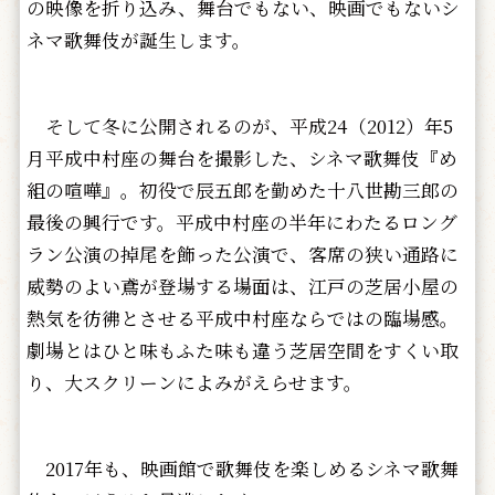
の映像を折り込み、舞台でもない、映画でもないシ
ネマ歌舞伎が誕生します。
そして冬に公開されるのが、平成24（2012）年5
月平成中村座の舞台を撮影した、シネマ歌舞伎『め
組の喧嘩』。初役で辰五郎を勤めた十八世勘三郎の
最後の興行です。平成中村座の半年にわたるロング
ラン公演の掉尾を飾った公演で、客席の狭い通路に
威勢のよい鳶が登場する場面は、江戸の芝居小屋の
熱気を彷彿とさせる平成中村座ならではの臨場感。
劇場とはひと味もふた味も違う芝居空間をすくい取
り、大スクリーンによみがえらせます。
2017年も、映画館で歌舞伎を楽しめるシネマ歌舞