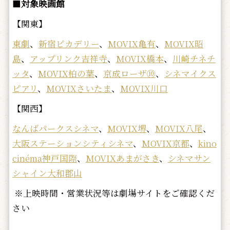
■
対象映画館
【関東】
東劇
、
新宿ピカデリー
、
MOVIX亀有
、
MOVIX昭
島
、
アップリンク吉祥寺
、
MOVIX橋本
、
川崎チネチ
ッタ
、
MOVIX柏の葉
、
京成ローザ⑩
、
シネマイクス
ピアリ
、
MOVIXさいたま
、
MOVIX川口
【関西】
なんばパークスシネマ
、
MOVIX堺
、
MOVIX八尾
、
大阪ステーションシティシネマ
、
MOVIX京都
、
kino
cinéma神戸国際
、
MOVIXあまがさき
、
シネマサン
シャイン大和郡山
※上映時間・営業状況等は劇場サイトをご確認くだ
さい