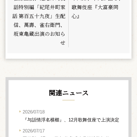
話特別編「紀尾井町家
歌舞伎座『大富豪同
話 第百五十九夜」生配
心』
信、萬壽、雀右衛門、
坂東亀蔵出演のお知ら
せ
関連ニュース
2026/07/18
『与話情浮名横櫛』、12月歌舞伎座で上演決定
2026/07/17