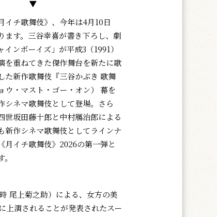
▼
イチ歌舞伎》、今年は4月10日
ります。三谷幸喜が書き下ろし、劇
インボーイズ」が平成3（1991）
演を重ねてきた傑作舞台を新たに歌
した新作歌舞伎『三谷かぶき 歌舞
ョウ・マスト・ゴー・オン） 幕を
作シネマ歌舞伎として登場。さら
四世坂田藤十郎と中村鴈治郎による
も新作シネマ歌舞伎としてラインナ
《月イチ歌舞伎》2026の第一弾と
す。
時 尾上菊之助）による、女方の美
月に上演されることが発表されたスー