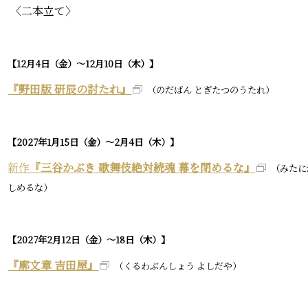
〈二本立て〉
【12月4日（金）～12月10日（木）】
『野田版 研辰の討たれ』
（のだばん とぎたつのうたれ）
【2027年1月15日（金）～2月4日（木）】
新作
『三谷かぶき 歌舞伎絶対続魂 幕を閉めるな』
（みたに
しめるな）
【2027年2月12日（金）～18日（木）】
『廓文章 吉田屋』
（くるわぶんしょう よしだや）