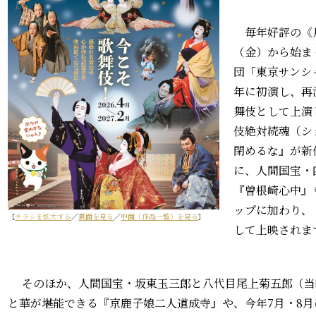
毎年好評の《月
（金）から始ま
団「東京サンシャ
年に初演し、再
舞伎として上演
伎絶対続魂（シ
閉めるな』が新
に、人間国宝・
『曽根崎心中』
ップに加わり、
［
チラシを拡大する
／
裏面を見る
／
中面（作品一覧）を見る
］
して上映されま
そのほか、人間国宝・坂東玉三郎と八代目尾上菊五郎（当
と華が堪能できる『京鹿子娘二人道成寺』や、今年7月・8