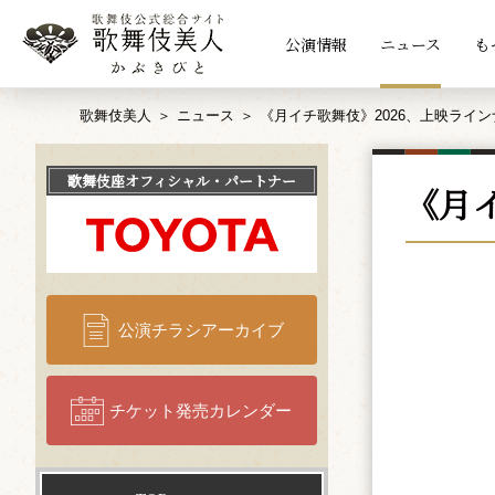
公演情報
ニュース
も
歌舞伎美人
ニュース
《月イチ歌舞伎》2026、上映ライ
歌舞伎座
オフィシャル・パートナー
《月
公演チラシアーカイブ
チケット発売カレンダー