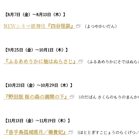
【8月7日（金）～8月13日（木）】
NEWシネマ歌舞伎
『四谷怪談
』
（よつやかいだん）
【9月25日（金）～10月1日（木）】
『ふるあめりかに袖はぬらさじ』
（ふるあめりかにそではぬら
【10月23日（金）～10月29日（木）】
『野田版 桜の森の満開の下』
（のだばん さくらのもりのまんか
【11月13日（金）～11月19日（木）】
『沓手鳥孤城落月／楊貴妃』
（ほととぎすこじょうのらくげつ／