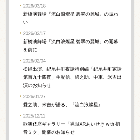
2026/03/18
新橋演舞場『流白浪燦星 碧翠の麗城』の賑わ
い
2026/03/17
新橋演舞場『流白浪燦星 碧翠の麗城』の開幕
を前に
2026/02/04
松緑出演、紀尾井町夜話特別編「紀尾井町家話
第百九十四夜」生配信、錦之助、中車、米吉出
演のお知らせ
2026/01/27
愛之助、米吉が語る、『流白浪燦星』
2025/12/11
歌舞伎座ギャラリー「裸眼XRあいせき with 初
音ミク」開催のお知らせ