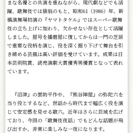
まな名優との共演を重ねながら、現代劇などでも活
躍、歌舞伎では猿翁のもと、昭和61（1986）年、新
橋演舞場初演の『ヤマトタケル』ではスーパー歌舞
伎の立ち上げに加わり、欠かせない存在として活躍
しました。屋号を播磨屋に復してからは一門の芝居
で重要な役柄を演じ、役を深く掘り下げて舞台を引
き締める芸風は高い評価を受けています。成果は日
本芸術院賞、読売演劇大賞優秀男優賞となって表れ
ています。
『沼津』の雲助平作や、『熊谷陣屋』の弥陀六を
当り役とするなど、世話から時代まで幅広く役を演
じて安定感を見せる歌六。近年はさらに芸域を広げ
ており、今回の「歌舞伎夜話」でもどんな話題が飛
び出すか、非常に楽しみな一夜になります。