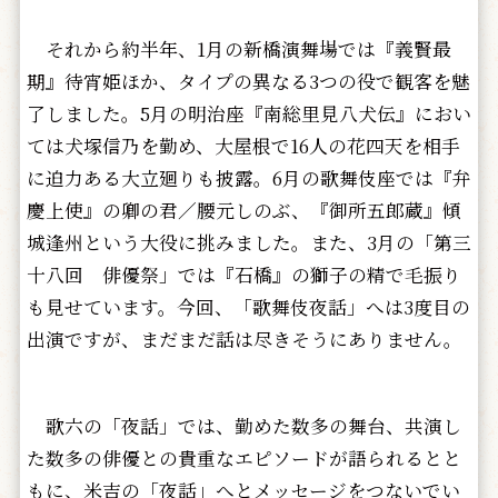
それから約半年、1月の新橋演舞場では『義賢最
期』待宵姫ほか、タイプの異なる3つの役で観客を魅
了しました。5月の明治座『南総里見八犬伝』におい
ては犬塚信乃を勤め、大屋根で16人の花四天を相手
に迫力ある大立廻りも披露。6月の歌舞伎座では『弁
慶上使』の卿の君／腰元しのぶ、『御所五郎蔵』傾
城逢州という大役に挑みました。また、3月の「第三
十八回 俳優祭」では『石橋』の獅子の精で毛振り
も見せています。今回、「歌舞伎夜話」へは3度目の
出演ですが、まだまだ話は尽きそうにありません。
歌六の「夜話」では、勤めた数多の舞台、共演し
た数多の俳優との貴重なエピソードが語られるとと
もに、米吉の「夜話」へとメッセージをつないでい