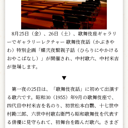
8月25日（金）、26日（土）、歌舞伎座ギャラリ
ーでギャラリーレクチャー 歌舞伎夜話（かぶきや
わ）特別企画「蝶弐夜繋親子話（ひらりにやかける
おやこばなし）」が開催され、中村歌六、中村米吉
が登場します。
▼
第一夜の25日は、「歌舞伎夜話」に初めて出演す
る歌六です。昭和30（1955）年9月の歌舞伎座で、
四代目中村米吉を名のり、初世松本白鸚、十七世中
村勘三郎、六世中村歌右衛門ら昭和歌舞伎を代表す
る俳優に見守られて、初舞台を踏んだ歌六。さまざ