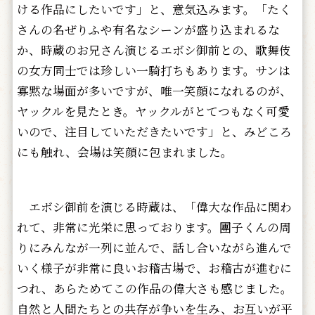
ける作品にしたいです」と、意気込みます。「たく
さんの名ぜりふや有名なシーンが盛り込まれるな
か、時蔵のお兄さん演じるエボシ御前との、歌舞伎
の女方同士では珍しい一騎打ちもあります。サンは
寡黙な場面が多いですが、
唯一笑顔になれるのが、
ヤックルを見たとき。ヤックルがとてつもなく可愛
いので、注目していただきたいです
」と、みどころ
にも触れ、会場は笑顔に包まれました。
エボシ御前を演じる時蔵は、「偉大な作品に関わ
れて、非常に光栄に思っております。團子くんの周
りにみんなが一列に並んで、話し合いながら進んで
いく様子が非常に良いお稽古場で、お稽古が進むに
つれ、あらためてこの作品の偉大さも感じました。
自然と人間たちとの共存が争いを生み、お互いが平