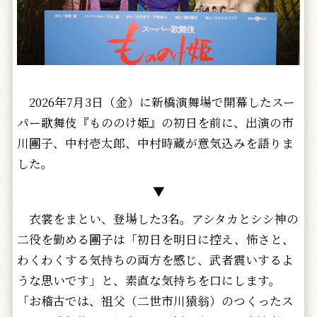
2026年7月3日（金）に新橋演舞場で開幕したスー
パー歌舞伎『もののけ姫』の初日を前に、出演の市
川團子、中村壱太郎、中村時蔵が意気込みを語りま
した。
▼
衣裳をまとい、登場した3名。アシタカとシシ神の
二役を勤める團子は「初日を明日に控え、怖さと、
わくわくする気持ちの両方を感じ、武者震いするよ
うな思いです」と、素直な気持ちを口にします。
「お稽古では、祖父（二世市川猿翁）のつくったス