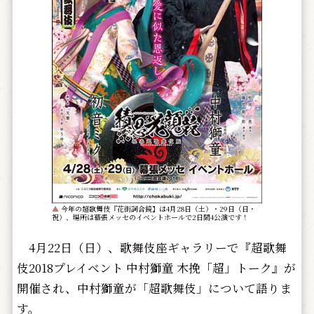
▲
今年の超歌舞伎『花街詞合鏡】は4月28日（土）・29日（日・
祝）、場所は幕張メッセのイベントホールで2日間4公演です！
4月22日（日）、歌舞伎座ギャラリーで『超歌舞
伎2018プレイベント 中村獅童 木挽「超」トーク』が
開催され、中村獅童が「超歌舞伎」について語りま
す。