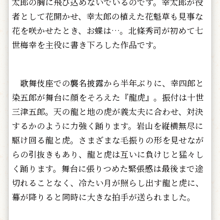
太郎の胸に飛び込めないでいるのです。幸太郎が役
者として花開かせ、幸太郎の植えた花魁草も見事な
花を咲かせたとき、お蝶は…。北條秀司が初めて七
世梅幸を主役に書き下ろした作品です。
歌舞伎座での襲名披露から半年ぶりに、幸四郎と
染五郎が舞台に顔をそろえた『龍虎』。振付は十世
三津五郎。天の龍と地の虎が義太夫に合わせ、対決
するかのように力強く踊ります。岩山を縦横無尽に
駆け回る龍と虎。さまざまな毛振りの形を見せなが
らの引抜きもあり、龍と虎は互いに負けじと猛々し
く踊ります。舞台に張りつめた緊張感は最後まで途
切れることなく、冷たい月が照らし出す龍と虎に、
幕が降りると同時に大きな拍手が送られました。