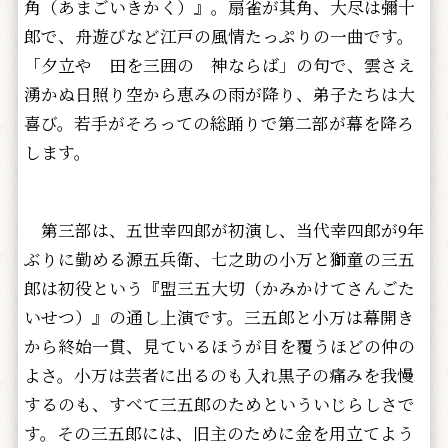
角（あまごいきかく）』。扇雀が其角、大尽は彌十
郎で、舟遊びなど江戸の風情たっぷりの一曲です。
「夕立や 田を三囲の 神ならば」の句で、雲さえ
湧かぬ日照り空から恵みの雨が降り、弟子たちは大
喜び。若手がそろっての総踊りで第二部が幕を降ろ
します。
第三部は、五世幸四郎が初演し、当代幸四郎が9年
ぶりに勤める源五兵衛、七之助の小万と獅童の三五
郎は初役という『盟三五大切（かみかけてさんごた
いせつ）』の通し上演です。三五郎と小万は幕開き
から終始一貫、見ているほうが目を覆うほどの仲の
よさ。小万は芸者に出るのも入れ黒子の痛みを我慢
するのも、すべて三五郎のためといういじらしさで
す。その三五郎には、旧主のために金を用立てよう