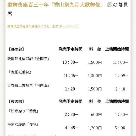
歌舞伎座百三十年「秀山祭九月大歌舞伎」
の幕見
席
歌舞伎座幕見席の詳細はこちら（松竹ホームページ）
発売予定時間
料 金
上演開始時間
【昼の部】
祇園祭礼信仰記『金閣寺』
10：30－
1,500円
11：00－
『鬼揃紅葉狩』
11：15－
1,000円
1：09－
天衣紛上野初花『河内山』
1：20－
1,500円
2：18－
発売予定時間
料 金
上演開始時間
【夜の部】
『松寿操り三番叟』
2：30－
600円
4：30－
平家女護島『俊寛』
4：45－
1,200円
5：08－