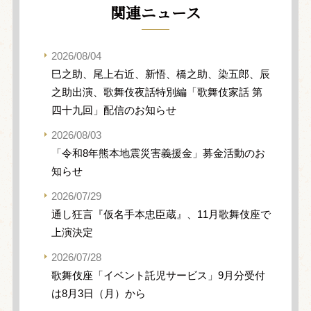
関連ニュース
2026/08/04
巳之助、尾上右近、新悟、橋之助、染五郎、辰
之助出演、歌舞伎夜話特別編「歌舞伎家話 第
四十九回」配信のお知らせ
2026/08/03
「令和8年熊本地震災害義援金」募金活動のお
知らせ
2026/07/29
通し狂言『仮名手本忠臣蔵』、11月歌舞伎座で
上演決定
2026/07/28
歌舞伎座「イベント託児サービス」9月分受付
は8月3日（月）から