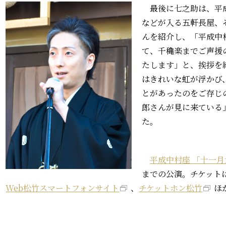
最後に七之助は、平成
などが入る五軒長屋、
んを紹介し、「平成中
て、千穐楽までご声援
たします」と、挨拶を
はきれいな虹が浮かび
とがあったのをご存じ
郎さんが見に来ている
た。
平成中村座 「十一
までの公演。チケット
Web松竹スマートフォンサイト
、
チケットホン松竹
ほ