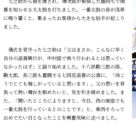
七之助から撥を渡され、傳次郎が緊張した面持ちで開
幕を知らせる大太鼓を打ちました。一番太鼓の音が浅草
に鳴り響くと、集まったお客様から大きな拍手が起こり
ました。
儀式を見守った七之助は「父はまさか、こんなに早く
自分の追善興行が、中村座で執り行われるとは思ってい
なかったはず」と語り始めました。十八世勘三郎の孫、
勘太郎、長三郎も奮闘する七回忌追善の公演に、「向こ
うでとても悔しがっていると思います」。父の思いを背
負って熱い舞台を勤めたいと、気を引き締めました。ま
た、「聞いたところによりますと、今日、西の南座でも
一番太鼓を行っているとのことです」と、東西そろって
おめでたい日となったことを興奮気味に述べました。