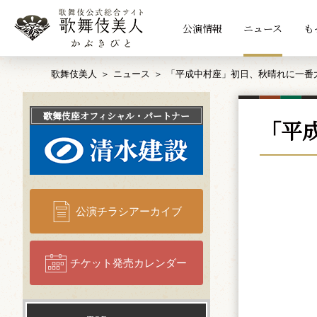
公演情報
ニュース
も
歌舞伎美人
ニュース
「平成中村座」初日、秋晴れに一番
歌舞伎座
オフィシャル・パートナー
「平
公演チラシアーカイブ
チケット発売カレンダー