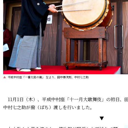
▲
平成中村座「一番太鼓の儀」 左より、田中傳次郎、中村七之助
11月1日（木）、平成中村座「十一月大歌舞伎」の初日、
中村七之助が撥（ばち）渡しを行いました。
▼