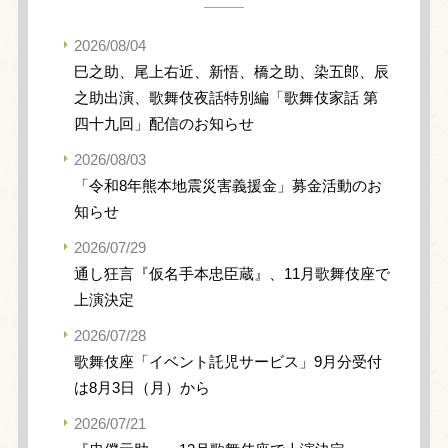
2026/08/04
巳之助、尾上右近、新悟、橋之助、染五郎、辰
之助出演、歌舞伎夜話特別編「歌舞伎家話 第
四十九回」配信のお知らせ
2026/08/03
「令和8年熊本地震災害義援金」募金活動のお
知らせ
2026/07/29
通し狂言『仮名手本忠臣蔵』、11月歌舞伎座で
上演決定
2026/07/28
歌舞伎座「イベント託児サービス」9月分受付
は8月3日（月）から
2026/07/21