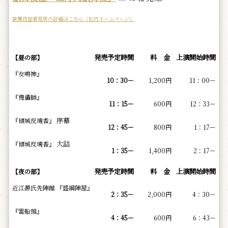
歌舞伎座幕見席の詳細はこちら（松竹ホームページ）
発売予定時間
料 金
上演開始時間
【昼の部】
『女鳴神』
10：30－
1,200円
11：00－
『傀儡師』
11：15－
600円
12：33－
序幕
『傾城反魂香』
12：45－
800円
1：17－
大詰
『傾城反魂香』
1：35－
1,400円
2：17－
発売予定時間
料 金
上演開始時間
【夜の部】
近江源氏先陣館 『盛綱陣屋』
2：35－
2,000円
4：30－
『雷船頭』
4：45－
600円
6：43－