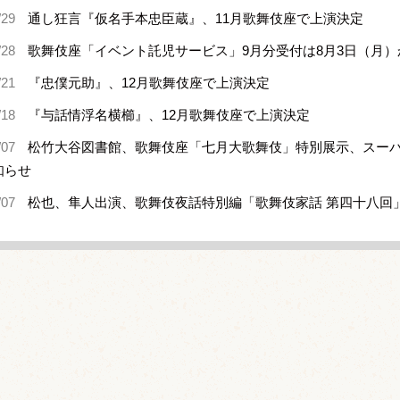
/29
通し狂言『仮名手本忠臣蔵』、11月歌舞伎座で上演決定
/28
歌舞伎座「イベント託児サービス」9月分受付は8月3日（月）
/21
『忠僕元助』、12月歌舞伎座で上演決定
/18
『与話情浮名横櫛』、12月歌舞伎座で上演決定
/07
松竹大谷図書館、歌舞伎座「七月大歌舞伎」特別展示、スー
知らせ
/07
松也、隼人出演、歌舞伎夜話特別編「歌舞伎家話 第四十八回