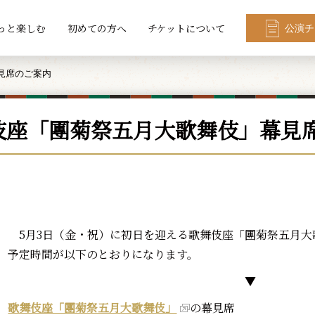
っと楽しむ
初めての方へ
チケットについて
公演チ
見席のご案内
伎座「團菊祭五月大歌舞伎」幕見
5月3日（金・祝）に初日を迎える歌舞伎座「團菊祭五月大
予定時間が以下のとおりになります。
▼
歌舞伎座「團菊祭五月大歌舞伎」
の幕見席