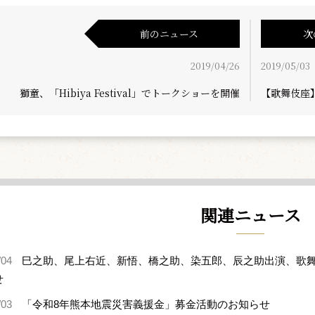
前のニュース
次
2019/04/26
2019/05/03
獅童、「Hibiya Festival」でトークショーを開催
【歌舞伎座
関連ニュース
/04
巳之助、尾上右近、新悟、橋之助、染五郎、辰之助出演、歌舞
せ
/03
「令和8年熊本地震災害義援金」募金活動のお知らせ