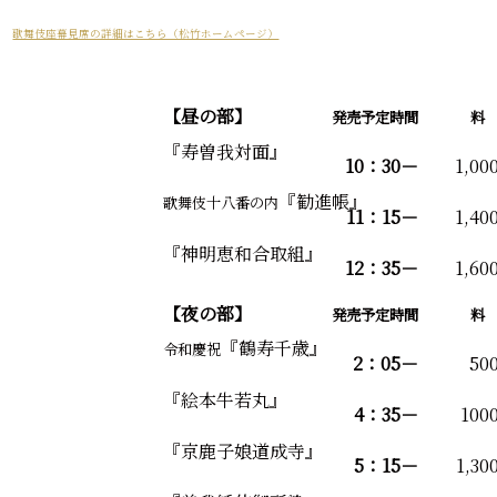
歌舞伎座幕見席の詳細はこちら（松竹ホームページ）
【昼の部】
発売予定時間
料
『寿曽我対面』
10：30－
1,00
『勧進帳』
歌舞伎十八番の内
11：15－
1,40
『神明恵和合取組』
12：35－
1,60
【夜の部】
発売予定時間
料
『鶴寿千歳』
令和慶祝
2：05－
50
『絵本牛若丸』
4：35－
100
『京鹿子娘道成寺』
5：15－
1,30