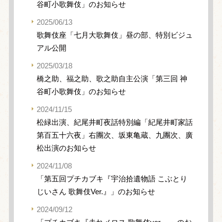
谷町小歌舞伎」のお知らせ
2025/06/13
歌舞伎座「七月大歌舞伎」昼の部、特別ビジュ
アル公開
2025/03/18
橋之助、福之助、歌之助自主公演「第三回 神
谷町小歌舞伎」のお知らせ
2024/11/15
松緑出演、紀尾井町夜話特別編「紀尾井町家話
第百五十六夜」右團次、坂東亀蔵、九團次、廣
松出演のお知らせ
2024/11/08
「第五回プチカブキ『宇治拾遺物語 こぶとり
じいさん 歌舞伎Ver.』」のお知らせ
2024/09/12