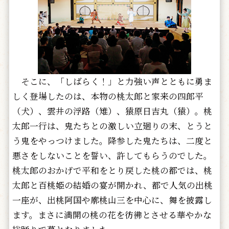
そこに、「しばらく！」と力強い声とともに勇ま
しく登場したのは、本物の桃太郎と家来の四郎平
（犬）、雲井の浮路（雉）、猿原日吉丸（猿）。桃
太郎一行は、鬼たちとの激しい立廻りの末、とうと
う鬼をやっつけました。降参した鬼たちは、二度と
悪さをしないことを誓い、許してもらうのでした。
桃太郎のおかげで平和をとり戻した桃の都では、桃
太郎と百桃姫の結婚の宴が開かれ、都で人気の出桃
一座が、出桃阿国や廓桃山三を中心に、舞を披露し
ます。まさに満開の桃の花を彷彿とさせる華やかな