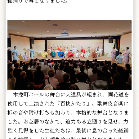
総踊りで幕となりました。
木挽町ホールの舞台に大道具が組まれ、両花道を
使用して上演された『百桃かたり』。歌舞伎音楽に
柝の音や附け打ちも加わり、本格的な舞台となりま
した。お芝居のなかで、迫力ある立廻りを見せ、力
強く見得をした生徒たちは、最後に息の合った総踊