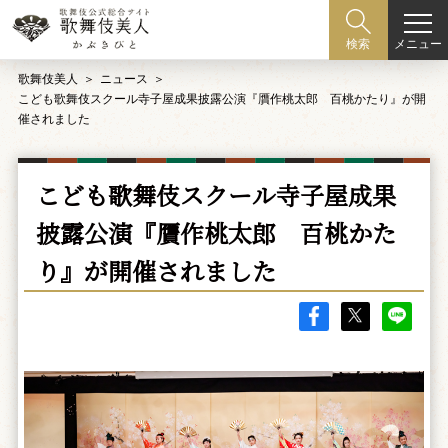
メニュー
検索
歌舞伎美人
ニュース
こども歌舞伎スクール寺子屋成果披露公演『贋作桃太郎 百桃かたり』が開
催されました
こども歌舞伎スクール寺子屋成果
披露公演『贋作桃太郎 百桃かた
り』が開催されました