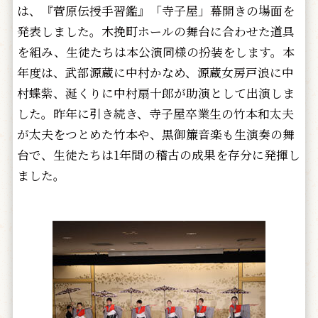
は、『菅原伝授手習鑑』「寺子屋」幕開きの場面を
発表しました。木挽町ホールの舞台に合わせた道具
を組み、生徒たちは本公演同様の扮装をします。本
年度は、武部源蔵に中村かなめ、源蔵女房戸浪に中
村蝶紫、涎くりに中村扇十郎が助演として出演しま
した。昨年に引き続き、寺子屋卒業生の竹本和太夫
が太夫をつとめた竹本や、黒御簾音楽も生演奏の舞
台で、生徒たちは1年間の稽古の成果を存分に発揮し
ました。