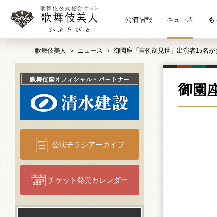
公演情報
ニュース
も
歌舞伎美人
ニュース
御園座「吉例顔見世」出演者15名が
歌舞伎座
オフィシャル・パートナー
御園
公演チラシアーカイブ
チケット発売カレンダー