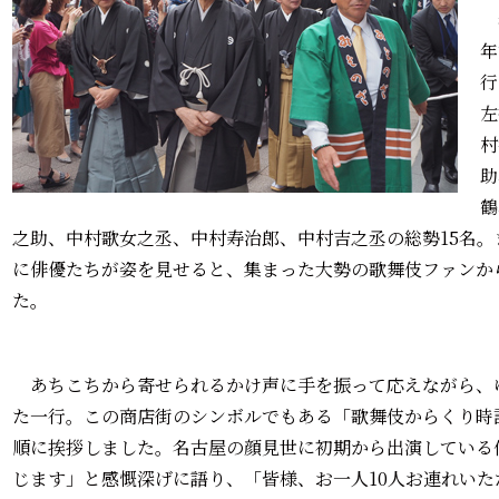
年
行
左
村
助
鶴
之助、中村歌女之丞、中村寿治郎、中村吉之丞の総勢15名
に俳優たちが姿を見せると、集まった大勢の歌舞伎ファンか
た。
あちこちから寄せられるかけ声に手を振って応えながら、
た一行。この商店街のシンボルでもある「歌舞伎からくり時
順に挨拶しました。名古屋の顔見世に初期から出演している
じます」と感慨深げに語り、「皆様、お一人10人お連れい