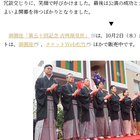
冗談交じりに、笑顔で呼びかけました。最後は公演の成功と
よいよ開幕を待つばかりとなりました。
▼
御園座「第五十回記念 吉例顔見世」
は、10月2日（水
トは、
御園座
、
チケットWeb松竹
ほかで販売中です。