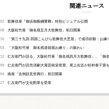
関連ニュース
/02
歌舞伎座『御浜御殿綱豊卿』特別ビジュアル公開
/08
大阪松竹座「御名残五月大歌舞伎」初日開幕
/16
「第三十九回 四国こんぴら歌舞伎大芝居」で成功祈願・お練
/03
「大阪松竹座 御名残道頓堀お練り」の賑わい
/12
仁左衛門が語る、大阪松竹座「御名残四月大歌舞伎」、「御
/09
仁左衛門が読売演劇大賞芸術栄誉賞、尾上右近が杉村春子賞
/04
南座「吉例顔見世興行」初日開幕
/27
仁左衛門が文化勲章を受章