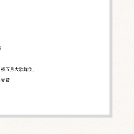
り
名残五月大歌舞伎」
を受賞