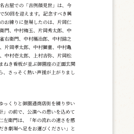
名古屋での「吉例顔見世」は、今
で50回を迎えます。記念すべき興
のお練りに登場したのは、片岡仁
衛門、中村梅玉、片岡秀太郎、中
雀右衛門、中村鴈治郎、中村錦之
、片岡孝太郎、中村獅童、中村亀
、中村壱太郎、上村吉弥、片岡松
。まねき看板が並ぶ御園座の正面玄関
ら、さっそく熱い声援が上がりまし
ゆっくりと御園通商店街を練り歩い
計」の前で、公演への思いを込めて
仁左衛門は、「年の流れの速さを感
ただき劇場へ足をお運びください」と