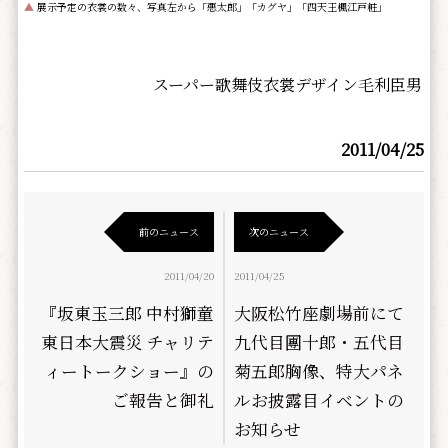
▲
展示予定の衣裳の数々、写真左から「悪太郎」「カグヤ」「四天王楓江戸粧」
スーパー歌舞伎衣裳デザイン毛利臣男
2011/04/25
前のニュース
次のニュース
2011/04/20
2011/04/25
『坂東玉三郎 中村獅童
大阪松竹座劇場前にて
東日本大震災 チャリテ
九代目團十郎・五代目
ィートークショー』の
菊五郎胸像、特大パネ
ご報告と御礼
ルお披露目イベントの
お知らせ