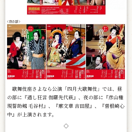
歌舞伎座さよなら公演「四月大歌舞伎」では、昼
の部に『通し狂言 伽羅先代萩』、夜の部に『彦山権
現誓助剱 毛谷村』、『廓文章 吉田屋』、『曽根崎心
中』が上演されます。
◇