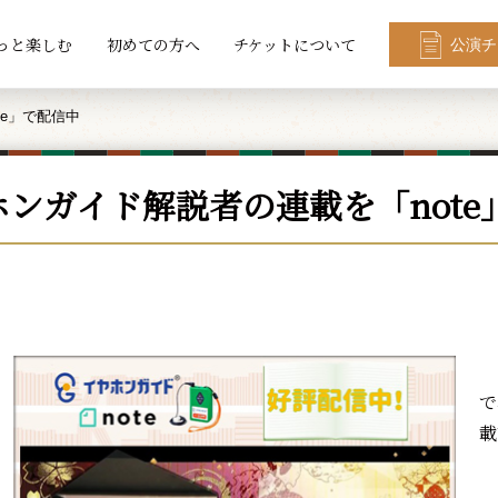
っと楽しむ
初めての方へ
チケットについて
公演チ
te」で配信中
ホンガイド解説者の連載を「note
ク
で
載