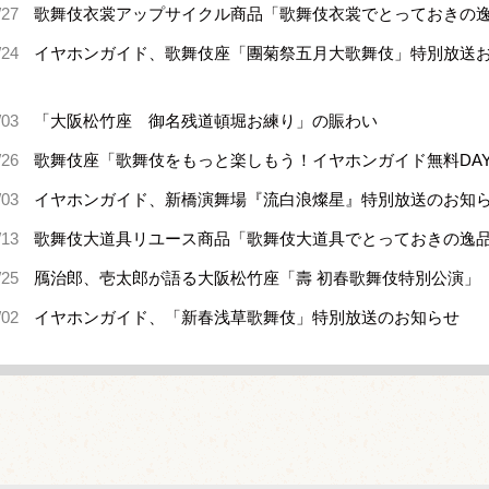
/27
歌舞伎衣裳アップサイクル商品「歌舞伎衣裳でとっておきの逸
/24
イヤホンガイド、歌舞伎座「團菊祭五月大歌舞伎」特別放送
/03
「大阪松竹座 御名残道頓堀お練り」の賑わい
/26
歌舞伎座「歌舞伎をもっと楽しもう！イヤホンガイド無料DA
/03
イヤホンガイド、新橋演舞場『流白浪燦星』特別放送のお知
/13
歌舞伎大道具リユース商品「歌舞伎大道具でとっておきの逸
/25
鴈治郎、壱太郎が語る大阪松竹座「壽 初春歌舞伎特別公演」
/02
イヤホンガイド、「新春浅草歌舞伎」特別放送のお知らせ