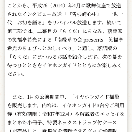
ことから、平成26（2014）年4月に歌舞伎座で放送
されたインタビュー放送「『曽根崎心中』― 一世一
代 お初を語る」をリバイバル放送します。続いて
第三部では、二幕目の『らくだ』にちなみ、落語家
の笑福亭希光による「南縁草の会 presents 笑福亭
希光のちょびっとおしゃべり」と題し、落語版の
「らくだ」にまつわるお話を紹介します。次の幕を
待つひとときをイヤホンガイドとともにお楽しみく
ださい。
また、1月の公演期間中、「イヤホンガイド福袋」
を販売します。内容は、イヤホンガイド3台分ご利用
券（有効期限：令和7年12月）や解説者のエッセイを
まとめた小冊子、特製ネックストラップ付ケース
（非売品）と、歌舞伎を満喫できるグッズが満載。