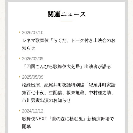
関連ニュース
2026/07/10
シネマ歌舞伎『らくだ』トーク付き上映会のお
知らせ
2026/02/09
「四国こんぴら歌舞伎大芝居」出演者が語る
2025/05/09
松緑出演、紀尾井町夜話特別編「紀尾井町家話
第百七十夜」生配信、坂東亀蔵、中村種之助、
市川男寅出演のお知らせ
2024/12/12
歌舞伎NEXT『朧の森に棲む鬼』新橋演舞場で
開幕