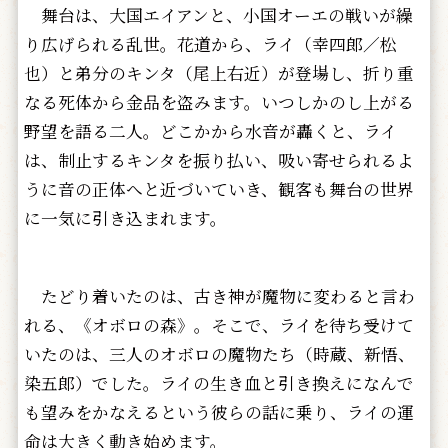
舞台は、大国エイアンと、小国オーエの戦いが繰
り広げられる乱世。花道から、ライ（幸四郎／松
也）と弟分のキンタ（尾上右近）が登場し、折り重
なる死体から金品を盗みます。いつしかのし上がる
野望を語る二人。どこかから水音が轟くと、ライ
は、制止するキンタを振り払い、吸い寄せられるよ
うに音の正体へと近づいていき、観客も舞台の世界
に一気に引き込まれます。
たどり着いたのは、古き神が魔物に変わると言わ
れる、《オボロの森》。そこで、ライを待ち受けて
いたのは、三人のオボロの魔物たち（時蔵、新悟、
染五郎）でした。ライの生き血と引き換えになんで
も望みをかなえるという彼らの話に乗り、ライの運
命は大きく動き始めます。