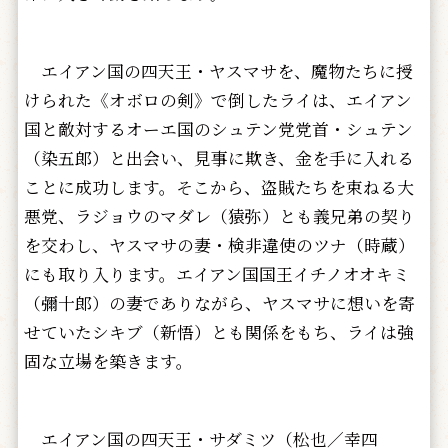
エイアン国の四天王・ヤスマサを、魔物たちに授
けられた《オボロの剣》で倒したライは、エイアン
国と敵対するオーエ国のシュテン党党首・シュテン
（染五郎）と出会い、見事に欺き、金を手に入れる
ことに成功します。そこから、盗賊たちを束ねる大
悪党、ラジョウのマダレ（猿弥）とも義兄弟の契り
を交わし、ヤスマサの妻・検非違使のツナ（時蔵）
にも取り入ります。エイアン国国王イチノオオキミ
（彌十郎）の妻でありながら、ヤスマサに想いを寄
せていたシキブ（新悟）とも関係をもち、ライは強
固な立場を築きます。
エイアン国の四天王・サダミツ（松也／幸四