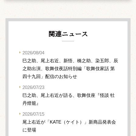
関連ニュース
2026/08/04
巳之助、尾上右近、新悟、橋之助、染五郎、辰
之助出演、歌舞伎夜話特別編「歌舞伎家話 第
四十九回」配信のお知らせ
2026/07/23
巳之助、尾上右近が語る、歌舞伎座『怪談 牡
丹燈籠』
2026/07/15
尾上右近が「KATE（ケイト）」新商品発表会
に登場