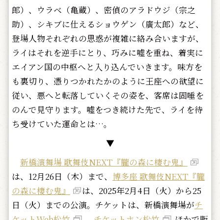
郎）、ウラベ（亀蔵）、密偵のアラドウジ（宗之
助）、シキブに仕えるショウゲン（廣太郎）など、
登場人物それぞれの思惑が複雑に絡み合いますが、
ライはそれを逆手にとり、巧みに嘘を重ね、着実に
エイアン国の中枢へと入り込んでいきます。味方を
も裏切り、憑りつかれたかのように王座への欲望に
従い、悪へと転落していくその姿を、客席は固唾を
のんで見守ります。嘘をつき続けた先で、ライを待
ち受けていた運命とは…。
▼
新橋演舞場 歌舞伎NEXT『朧の森に棲む鬼』
は、12月26日（木）まで、
博多座 歌舞伎NEXT『朧
の森に棲む鬼』
は、2025年2月4日（火）から25
日（火）までの公演。チケットは、新橋演舞場が
チ
ケットWeb松竹
、
チケットホン松竹
ほかで販