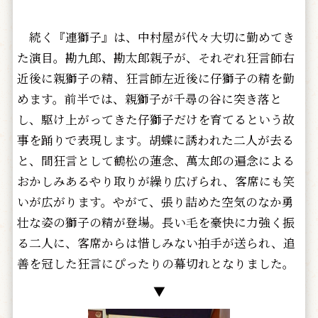
続く『連獅子』は、中村屋が代々大切に勤めてき
た演目。勘九郎、勘太郎親子が、それぞれ狂言師右
近後に親獅子の精、狂言師左近後に仔獅子の精を勤
めます。前半では、親獅子が千尋の谷に突き落と
し、駆け上がってきた仔獅子だけを育てるという故
事を踊りで表現します。胡蝶に誘われた二人が去る
と、間狂言として鶴松の蓮念、萬太郎の遍念による
おかしみあるやり取りが繰り広げられ、客席にも笑
いが広がります。やがて、張り詰めた空気のなか勇
壮な姿の獅子の精が登場。長い毛を豪快に力強く振
る二人に、客席からは惜しみない拍手が送られ、追
善を冠した狂言にぴったりの幕切れとなりました。
▼