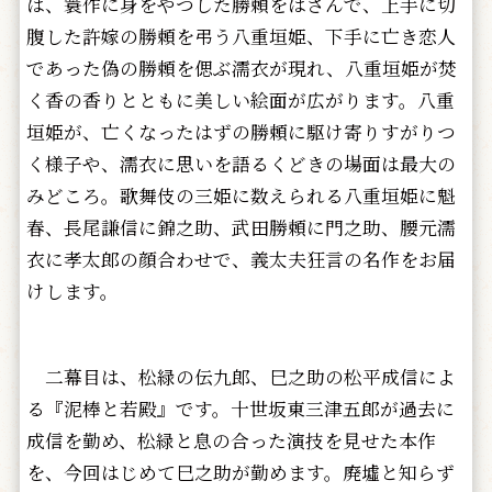
は、簑作に身をやつした勝頼をはさんで、上手に切
腹した許嫁の勝頼を弔う八重垣姫、下手に亡き恋人
であった偽の勝頼を偲ぶ濡衣が現れ、八重垣姫が焚
く香の香りとともに美しい絵面が広がります。八重
垣姫が、亡くなったはずの勝頼に駆け寄りすがりつ
く様子や、濡衣に思いを語るくどきの場面は最大の
みどころ。歌舞伎の三姫に数えられる八重垣姫に魁
春、長尾謙信に錦之助、武田勝頼に門之助、腰元濡
衣に孝太郎の顔合わせで、義太夫狂言の名作をお届
けします。
二幕目は、松緑の伝九郎、巳之助の松平成信によ
る『泥棒と若殿』です。十世坂東三津五郎が過去に
成信を勤め、松緑と息の合った演技を見せた本作
を、今回はじめて巳之助が勤めます。廃墟と知らず