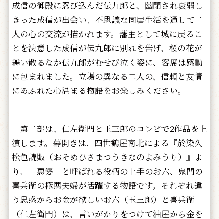
成信の御殿に忍び込んだ伝九郎と、幽閉され衰弱し
きった成信が出会い、不思議な同居生活を通して二
人の心の交流が描かれます。藩主として城に戻るこ
とを決意した成信が伝九郎に別れを告げ、桜の花が
舞い散るなか伝九郎がむせび泣く姿に、客席は感動
に包まれました。立場の異なる二人の、信頼と友情
にあふれた心温まる物語をお楽しみください。
第二部は、仁左衛門と玉三郎のコンビで2作品を上
演します。幕開きは、四世鶴屋南北による『於染久
松色読販（おそめひさまつうきなのよみうり）』よ
り、「悪婆」と呼ばれる役柄の土手のお六、鬼門の
喜兵衛の極悪夫婦が活躍する物語です。それぞれ違
う思惑からお金が欲しいお六（玉三郎）と喜兵衛
（仁左衛門）は、言いがかりをつけて油屋から金を