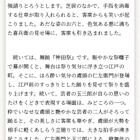
強請りとろうとします。芝居のなかで、手指を消毒
する仕草が取り入れられると、客席からも笑いが起
こりました。あだな姿のお六と、色気ある悪に満ち
た喜兵衛の見せ場に、客席も引き込まれました。
続いては、舞踊『神田祭』です。賑やかな祭囃子
で幕が開くと、舞台は祭り気分に浮き立つ江戸の
町。そこに、ほろ酔い気分の鳶頭の仁左衛門が登場
し、江戸前のすっきりとした踊りを見せて祭りを盛
り上げます。続いて、芸者の玉三郎が自らの思いの
たけをくどきで表現する場面は、みどころの一つ。
粋でいなせな鳶頭と艶やかな芸者の二人がそろって
踊ると、その美しさに客席も華やぎ、鳶頭が大勢を
相手に軽くあしらう立廻りでは、大きな拍手が沸き
起こりました。仁左衛門と玉三郎による、歌舞伎の