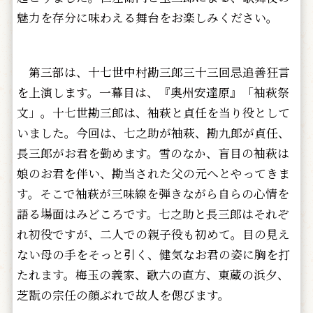
魅力を存分に味わえる舞台をお楽しみください。
第三部は、十七世中村勘三郎三十三回忌追善狂言
を上演します。一幕目は、『奥州安達原』「袖萩祭
文」。十七世勘三郎は、袖萩と貞任を当り役として
いました。今回は、七之助が袖萩、勘九郎が貞任、
長三郎がお君を勤めます。雪のなか、盲目の袖萩は
娘のお君を伴い、勘当された父の元へとやってきま
す。そこで袖萩が三味線を弾きながら自らの心情を
語る場面はみどころです。七之助と長三郎はそれぞ
れ初役ですが、二人での親子役も初めて。目の見え
ない母の手をそっと引く、健気なお君の姿に胸を打
たれます。梅玉の義家、歌六の直方、東蔵の浜夕、
芝翫の宗任の顔ぶれで故人を偲びます。