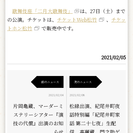
歌舞伎座「二月大歌舞伎」
は、27日（土）まで
の公演。チケットは、
チケットWeb松竹
、
チケッ
トホン松竹
で販売中です。
2021/02/05
前のニュース
次のニュース
2021/02/04
2021/02/08
片岡亀蔵、マーダーミ
松緑出演、紀尾井町夜
ステリーシアター『演
話特別編「紀尾井町家
技の代償』出演のお知
話 第二十七夜」生配
らせ
信、高麗蔵、門之助ゲ