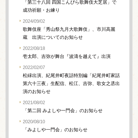
「第三十八回 四国こんぴら歌舞伎大芝居」で
成功祈願・お練り
2024/09/02
歌舞伎座「秀山祭九月大歌舞伎」、市川高麗
蔵 出演についてのお知らせ
2022/08/18
壱太郎、吉弥が舞台『波濤を越えて』出演
2022/02/07
松緑出演、紀尾井町夜話特別編「紀尾井町家話
第六十三夜」生配信、松江、吉弥、歌女之丞出
演のお知らせ
2021/08/02
「第二回 みよしや一門会」のお知らせ
2020/08/10
「みよしや一門会」のお知らせ