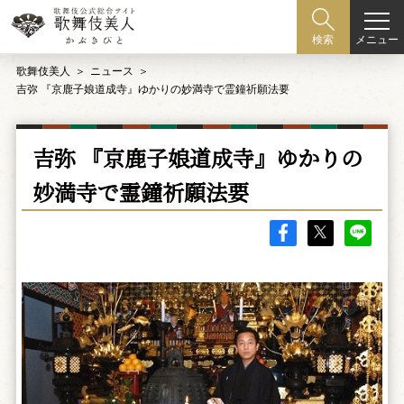
メニュー
検索
歌舞伎美人
ニュース
吉弥 『京鹿子娘道成寺』ゆかりの妙満寺で霊鐘祈願法要
吉弥 『京鹿子娘道成寺』ゆかりの
妙満寺で霊鐘祈願法要