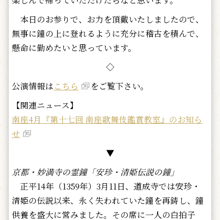
楽しんで帰っていただけたらなと思います。
本日のお参りで、お力を頂戴いたしましたので、
無事に鐘の上に登れるように充分に稽古を積んで、
懸命に勤めたいと思っています。
◇
公演情報は
こちら
をご覧下さい。
【関連ニュース】
南座4月『第十七回 南座歌舞伎鑑賞教室』のお知ら
せ
▼
京都・妙満寺の霊鐘「安珍・清姫伝説の鐘」
正平14年（1359年）3月11日、道成寺では安珍・
清姫の伝説以来、永く失われていた鐘を再鋳し、鐘
供養を盛大に営みました。その席に一人の白拍子