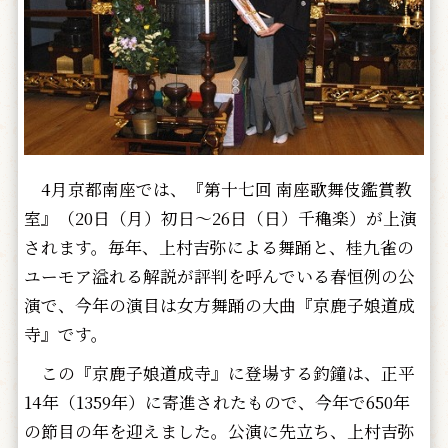
4月京都南座では、『第十七回 南座歌舞伎鑑賞教
室』（20日（月）初日～26日（日）千穐楽）が上演
されます。毎年、上村吉弥による舞踊と、桂九雀の
ユーモア溢れる解説が評判を呼んでいる春恒例の公
演で、今年の演目は女方舞踊の大曲『京鹿子娘道成
寺』です。
この『京鹿子娘道成寺』に登場する釣鐘は、正平
14年（1359年）に寄進されたもので、今年で650年
の節目の年を迎えました。公演に先立ち、上村吉弥