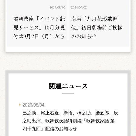
2024/08/30
2024/09/02
歌舞伎座「イベント託
南座「九月花形歌舞
児サービス」10月分受
伎」初日劇場前ご挨拶
付は9月2日（月）から
のお知らせ
関連ニュース
2026/08/04
巳之助、尾上右近、新悟、橋之助、染五郎、辰
之助出演、歌舞伎夜話特別編「歌舞伎家話 第
四十九回」配信のお知らせ