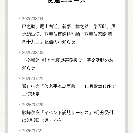
2026/08/04
巳之助、尾上右近、新悟、橋之助、染五郎、辰
之助出演、歌舞伎夜話特別編「歌舞伎家話 第
四十九回」配信のお知らせ
2026/08/03
「令和8年熊本地震災害義援金」募金活動のお
知らせ
2026/07/29
通し狂言『仮名手本忠臣蔵』、11月歌舞伎座で
上演決定
2026/07/28
歌舞伎座「イベント託児サービス」9月分受付
は8月3日（月）から
2026/07/21