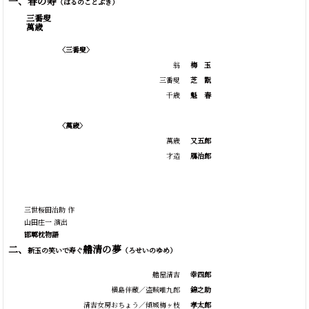
一、春の寿
（はるのことぶき）
三番叟
萬歳
〈三番叟〉
翁
梅
玉
三番叟
芝
翫
千歳
魁
春
〈萬歳〉
萬歳
又五郎
才造
鴈治郎
三世桜田治助 作
山田庄一 演出
邯鄲枕物語
二、
艪清の夢
新玉の笑いで寿ぐ
（ろせいのゆめ）
艪屋清吉
幸四郎
横島伴蔵／盗賊唯九郎
錦之助
清吉女房おちょう／傾城梅ヶ枝
孝太郎