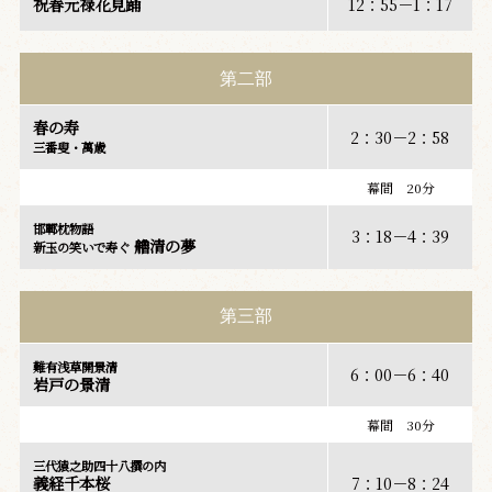
祝春元禄花見踊
12：55－1：17
第二部
春の寿
2：30－2：58
三番叟・萬歳
幕間 20分
邯鄲枕物語
3：18－4：39
艪清の夢
新玉の笑いで寿ぐ
第三部
難有浅草開景清
6：00－6：40
岩戸の景清
幕間 30分
三代猿之助四十八撰の内
義経千本桜
7：10－8：24