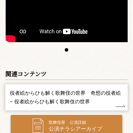
一、春の寿
（はるのことぶき）
新年に相応しい祝祭的な舞踊2題
〈三番叟〉
翁と千歳が格調高く荘重に舞うと、三番叟は躍動感にあふれ、
天下泰平と五穀豊穣を祈り舞います。
〈萬歳〉
春を迎えた往来へ、連れ立って来たのは萬歳と才造。賑やかに
正月を祝い踊り、人々に福を招きます。
初春を寿ぐひと幕は、華やかな舞踊2題で。古来より災いを鎮
関連コンテンツ
め、平安を祈念する儀式舞踊の『三番叟』と、人々に幸せをもた
らす『萬歳』で、令和4年の幕開きを祝します。
役者絵からひも解く歌舞伎の世界 奇想の役者絵
− 役者絵からひも解く歌舞伎の世界
二、艪清の夢
（ろせいのゆめ）
初笑いにぴったりの洒落た喜劇
歌舞伎座 公演詳細
艪屋の清吉と女房おちょう夫婦は、借金を抱えて上野池の端へ
公演チラシアーカイブ
引っ越してきます。事情を聞いた家主の六右衛門が一計を案じ、