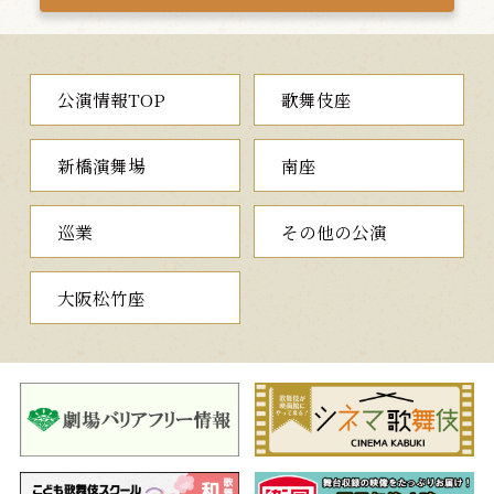
女房を使って侍から金を巻き上げることを企むと、さっそく、そ
こへやって来た横島伴蔵をまんまと騙します。取り残された荷物
を枕に、清吉はひと眠りしますが…。
主人公の清吉は、現実とあべこべになった夢の世界であたふた
公演情報TOP
歌舞伎座
と戸惑い右往左往。その姿は滑稽そのもの、初笑いにぴったりの
喜劇です。果たして、清吉は探し求める宝船の一軸を手にするこ
とができるのか。洒落っ気たっぷりに名作歌舞伎のパロディや正
新橋演舞場
南座
月らしさを盛り込んだ、喜劇味あふれる舞台をお楽しみくださ
い。
巡業
その他の公演
第三部
大阪松竹座
一、岩戸の景清
（いわとのかげきよ）
闇を照らす刀の威徳
源氏への復讐に執念を燃やす平家の勇将・悪七兵衛景清。この
豪傑が江の島の岩窟に籠り、頼朝調伏を念じたために、天下は暗
闇となってしまいます。そこで源氏方の諸大名らが集まり、岩窟
の前で闇を払う神事を始めます。やがて景清が姿を現すと…。