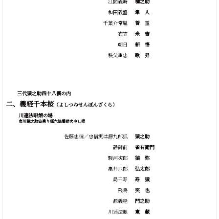
江間義時
種之助
和田義盛
隼
人
千葉介常胤
莟
玉
衣笠
米
吉
朝日
新
悟
秩父重忠
歌
昇
三代猿之助四十八撰の内
二、義経千本桜
（よしつねせんぼんざくら）
川連法眼館の場
市川猿之助宙乗り狐六法相勤め申し候
佐藤忠信／忠信実は源九郎狐
猿之助
静御前
雀右衛門
駿河次郎
猿
弥
亀井六郎
弘太郎
局千寿
寿
猿
飛鳥
笑
也
源義経
門之助
川連法眼
東
蔵