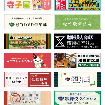
闇と光の対比が舞台を鮮やかに映し、景清が引き抜く刀によっ
て射し込む光が、新年に明るい兆しを感じさせるひと幕です。花
形世代の俳優が魅せる舞台にご期待ください。
二、義経千本桜
（よしつねせんぼんざくら）
躍動感あふれる宙乗り狐六法
川連法眼の館へ匿われている源義経のもとへ、家臣の佐藤忠信
が訪ねてきます。義経は、伏見稲荷で預けた静御前の安否を尋ね
ますが、忠信は覚えがない様子。そこへ静が忠信を連れ立ってや
って来ます。不審に思う義経は、静に同行してきた忠信の詮議を
命じます。静が初音の鼓を打つと、その音に惹きつけられて姿を
現したのは…。
「四の切」の通称で親しまれ、親子の恩愛を描いた心温まる人
気作。狐忠信と本物の忠信の演じ分けや数々の仕掛け、早替りな
ど、ケレン味あふれる演出でお楽しみいただきます。演出上の制
約が緩和され、久々に花道上の宙乗りにて、狐忠信が古巣へと飛
び去ります。