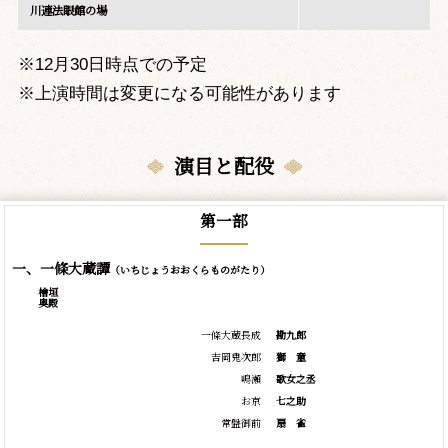
川連法眼館の場
※12月30日時点での予定
※上演時間は変更になる可能性があります
演目と配役
第一部
一、一條大蔵譚
（いちじょうおおくらものがたり）
檜垣
奥殿
一條大蔵長成
勘九郎
吉岡鬼次郎
獅
童
鳴瀬
歌女之丞
お京
七之助
常盤御前
扇
雀