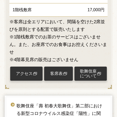
1階桟敷席
17,000円
※客席は全エリアにおいて、間隔を空けた2席並
びを原則とする配置で販売いたします
※1階桟敷席でのお茶のサービスはございませ
ん。また、お座席でのお食事はお控えくださいま
せ
※4階幕見席の販売はございません
歌舞伎座
アクセス
客席表
について
歌舞伎座「壽 初春大歌舞伎」第二部におけ
る新型コロナウイルス感染症「陽性」に関