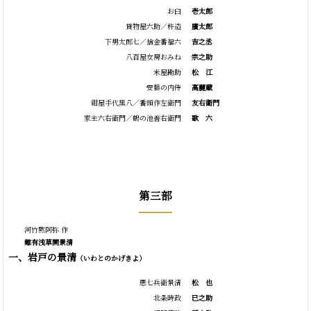
お臼
壱太郎
貸物屋六助／杵造
廣太郎
下男太郎七／捨金番福六
吉之丞
八百屋女房おみね
宗之助
米屋勘助
松
江
安藝の内侍
高麗蔵
紺屋手代黒八／番頭作左衛門
友右衛門
家主六右衛門／鶴の池善右衛門
歌
六
第三部
河竹黙阿弥 作
難有浅草開景清
一、岩戸の景清
（いわとのかげきよ）
悪七兵衛景清
松
也
北条時政
巳之助