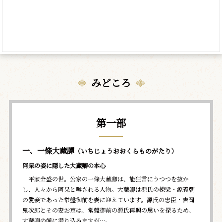
みどころ
第一部
一、一條大蔵譚
（いちじょうおおくらものがたり）
阿呆の姿に隠した大蔵卿の本心
平家全盛の世。公家の一條大蔵卿は、能狂言にうつつを抜か
し、人々から阿呆と噂される人物。大蔵卿は源氏の棟梁・源義朝
の愛妾であった常盤御前を妻に迎えています。源氏の忠臣・吉岡
鬼次郎とその妻お京は、常盤御前の源氏再興の思いを探るため、
大蔵卿の館に潜り込みますが…。