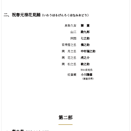
二、祝春元禄花見踊
（いわうはるげんろくはなみおどり）
真柴久吉
獅
童
山三
勘九郎
阿国
七之助
若衆雪之丞
橋之助
同 月之丞
中村福之助
同 花之丞
虎之介
同 松之丞
歌之助
初お目見得
奴喜蔵
小川陽喜
（獅童長男）
第二部