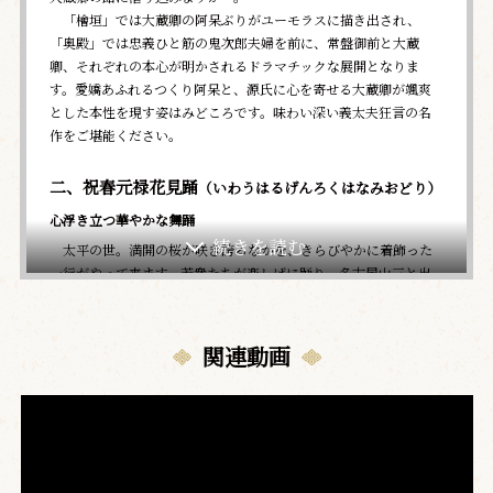
「檜垣」では大蔵卿の阿呆ぶりがユーモラスに描き出され、
「奥殿」では忠義ひと筋の鬼次郎夫婦を前に、常盤御前と大蔵
卿、それぞれの本心が明かされるドラマチックな展開となりま
す。愛嬌あふれるつくり阿呆と、源氏に心を寄せる大蔵卿が颯爽
とした本性を現す姿はみどころです。味わい深い義太夫狂言の名
作をご堪能ください。
二、祝春元禄花見踊
（いわうはるげんろくはなみおどり）
心浮き立つ華やかな舞踊
太平の世。満開の桜が咲き誇るなかを、きらびやかに着飾った
一行がやって来ます。若衆たちが楽しげに踊り、名古屋山三と出
雲阿国を従えて、真柴久吉が奴喜蔵と連れ立ちます。人々は花を
愛で陽気に踊り、喜び合います。
平和で爛熟した文化が花開いた元禄期の、賑やかな花見の風情
関連動画
にあふれる舞踊です。心浮き立つ華やかな曲と総踊りにも盛り上
がりをみせます。晴れやかなひと幕をお楽しみください。
第二部