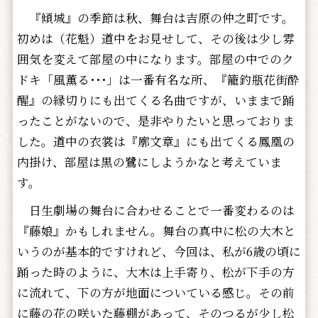
『傾城』の季節は秋、舞台は吉原の仲之町です。
初めは（花魁）道中をお見せして、その後は少し雰
囲気を変えて部屋の中になります。部屋の中でのク
ドキ「風薫る･･･」は一番有名な所、『籠釣瓶花街酔
醒』の縁切りにも出てくる名曲ですが、いままで踊
ったことがないので、是非やりたいと思っておりま
した。道中の衣裳は『廓文章』にも出てくる鳳凰の
内掛け、部屋は黒の鷺にしようかなと考えていま
す。
日生劇場の舞台に合わせることで一番変わるのは
『藤娘』かもしれません。舞台の真中に松の大木と
いうのが基本的ですけれど、今回は、私が6歳の頃に
踊った時のように、大木は上手寄り、松が下手の方
に流れて、下の方が地面についている感じ。その前
に藤の花の咲いた藤棚があって、そのつるが少し松