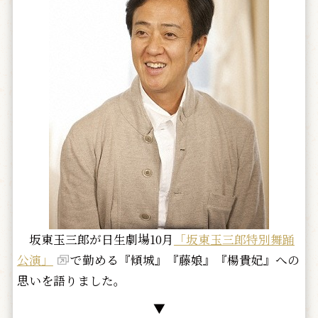
坂東玉三郎が日生劇場10月
「坂東玉三郎特別舞踊
公演」
で勤める『傾城』『藤娘』『楊貴妃』への
思いを語りました。
▼