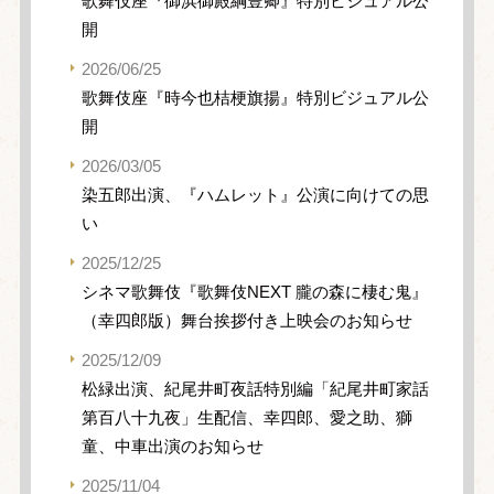
歌舞伎座『御浜御殿綱豊卿』特別ビジュアル公
開
2026/06/25
歌舞伎座『時今也桔梗旗揚』特別ビジュアル公
開
2026/03/05
染五郎出演、『ハムレット』公演に向けての思
い
2025/12/25
シネマ歌舞伎『歌舞伎NEXT 朧の森に棲む鬼』
（幸四郎版）舞台挨拶付き上映会のお知らせ
2025/12/09
松緑出演、紀尾井町夜話特別編「紀尾井町家話
第百八十九夜」生配信、幸四郎、愛之助、獅
童、中車出演のお知らせ
2025/11/04