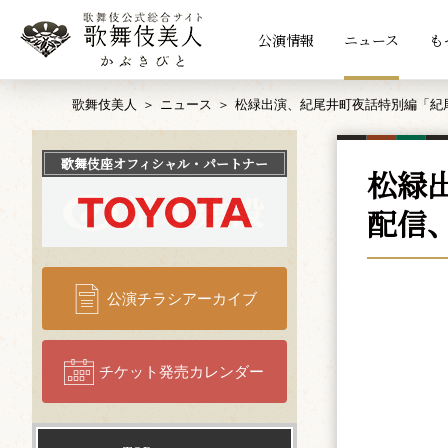
公演情報
ニュース
も
歌舞伎美人
ニュース
松緑出演、紀尾井町夜話特別編「紀
歌舞伎座
オフィシャル・パートナー
松緑
配信
公演チラシアーカイブ
チケット発売カレンダー