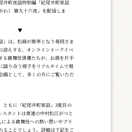
尾井町夜話特別編「紀尾井町家話
やわ） 第九十六夜」を配信しま
▼
話」は、松緑が席亭となり毎回さま
お迎えする、オンライントークイベ
する歌舞伎俳優たちが、お酒を片手
に語り合う様子をリアルタイムで視
企画として、多くの方にご覧いただ
ともに「紀尾井町家話」3度目の
シスタントは常連の中村松江がつと
人による歌舞伎への熱い思いやプラ
れることでしょう。詳細は下記をご