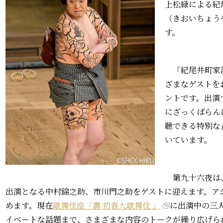
上松緑による紀
（きおいちょう
す。
「紀尾井町家
ざまなゲストを
ントです。出演
にざっくばらん
聴できる特別な
いています。
第九十六夜は、
出演となる中村錦之助、市川門之助をゲストに迎えます。ア
めます。現在
歌舞伎座「壽 初春大歌舞伎 」
に出演中の三
イベートな話題まで、さまざまな内容のトークが繰り広げら