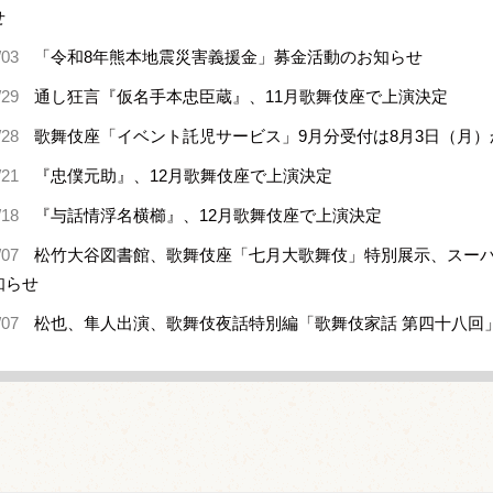
せ
/03
「令和8年熊本地震災害義援金」募金活動のお知らせ
/29
通し狂言『仮名手本忠臣蔵』、11月歌舞伎座で上演決定
/28
歌舞伎座「イベント託児サービス」9月分受付は8月3日（月）
/21
『忠僕元助』、12月歌舞伎座で上演決定
/18
『与話情浮名横櫛』、12月歌舞伎座で上演決定
/07
松竹大谷図書館、歌舞伎座「七月大歌舞伎」特別展示、スー
知らせ
/07
松也、隼人出演、歌舞伎夜話特別編「歌舞伎家話 第四十八回