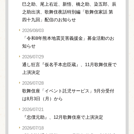
巳之助、尾上右近、新悟、橋之助、染五郎、辰
之助出演、歌舞伎夜話特別編「歌舞伎家話 第
四十九回」配信のお知らせ
2026/08/03
「令和8年熊本地震災害義援金」募金活動のお
知らせ
2026/07/29
通し狂言『仮名手本忠臣蔵』、11月歌舞伎座で
上演決定
2026/07/28
歌舞伎座「イベント託児サービス」9月分受付
は8月3日（月）から
2026/07/21
『忠僕元助』、12月歌舞伎座で上演決定
2026/07/18