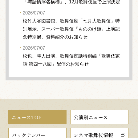
『与話情浮名横櫛』、12月歌舞伎座で上演決定
2026/07/07
松竹大谷図書館、歌舞伎座「七月大歌舞伎」特
別展示、スーパー歌舞伎『もののけ姫』上演記
念特別展、資料紹介のお知らせ
2026/07/07
松也、隼人出演、歌舞伎夜話特別編「歌舞伎家
話 第四十八回」配信のお知らせ
ニュースTOP
公演別ニュース
バックナンバー
シネマ歌舞伎情報