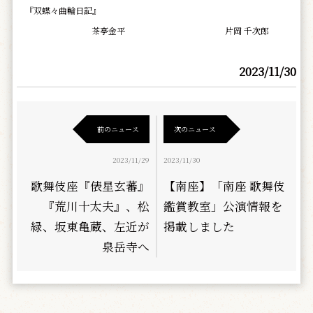
『双蝶々曲輪日記』
茶亭金平
片岡 千次郎
2023/11/30
前のニュース
次のニュース
2023/11/29
2023/11/30
歌舞伎座『俵星玄蕃』
【南座】「南座 歌舞伎
『荒川十太夫』、松
鑑賞教室」公演情報を
緑、坂東亀蔵、左近が
掲載しました
泉岳寺へ