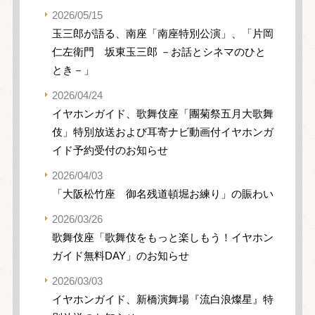
2026/05/15
玉三郎が語る、南座「南座特別公演」、「片岡
仁左衛門 坂東玉三郎 －お話とシネマのひと
とき－」
2026/04/24
イヤホンガイド、歌舞伎座「團菊祭五月大歌舞
伎」特別放送および耳寄ナビ動画付イヤホンガ
イド予約受付のお知らせ
2026/04/03
「大阪松竹座 御名残道頓堀お練り」の賑わい
2026/03/26
歌舞伎座「歌舞伎をもっと楽しもう！イヤホン
ガイド無料DAY」のお知らせ
2026/03/03
イヤホンガイド、新橋演舞場『流白浪燦星』特