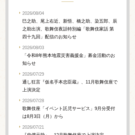
2026/08/04
巳之助、尾上右近、新悟、橋之助、染五郎、辰
之助出演、歌舞伎夜話特別編「歌舞伎家話 第
四十九回」配信のお知らせ
2026/08/03
「令和8年熊本地震災害義援金」募金活動のお
知らせ
2026/07/29
通し狂言『仮名手本忠臣蔵』、11月歌舞伎座で
上演決定
2026/07/28
歌舞伎座「イベント託児サービス」9月分受付
は8月3日（月）から
2026/07/21
『忠僕元助』、12月歌舞伎座で上演決定