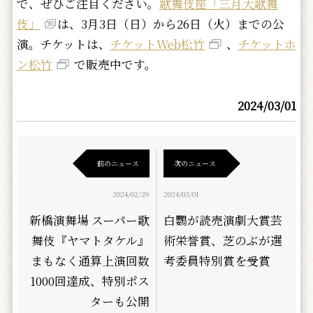
で、ぜひご注目ください。
歌舞伎座「三月大歌舞
伎」
は、3月3日（日）から26日（火）までの公
演。チケットは、
チケットWeb松竹
、
チケットホ
ン松竹
で販売中です。
2024/03/01
前のニュース
次のニュース
2024/02/29
2024/03/01
新橋演舞場 スーパー歌
白鸚が読売演劇大賞芸
舞伎『ヤマトタケル』
術栄誉賞、芝のぶが選
まもなく通算上演回数
考委員特別賞を受賞
1000回達成、特別ポス
ターも公開